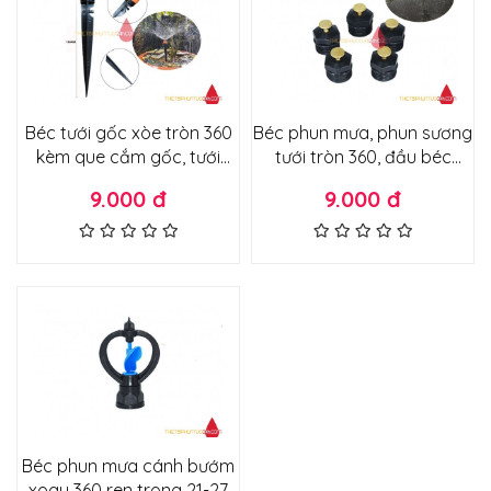
Béc tưới gốc xòe tròn 360
Béc phun mưa, phun sương
kèm que cắm gốc, tưới
tưới tròn 360, đầu béc
tròn phun mưa, đầu béc
chỉnh được tia nước tầm
9.000 đ
9.000 đ
điều chỉnh tầm phun và lưu
phun rộng
lượng nước
Béc phun mưa cánh bướm
xoay 360 ren trong 21-27