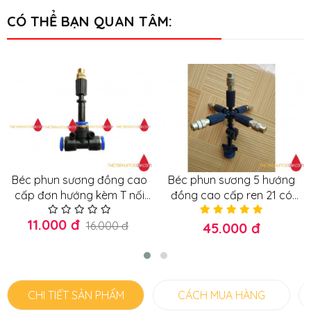
CÓ THỂ BẠN QUAN TÂM:
Béc phun sương đồng cao
Béc phun sương 5 hướng
cấp đơn hướng kèm T nối
đồng cao cấp ren 21 có
nhanh 8mm
chống rỉ nước không nghẹt,
11.000 đ
16.000 đ
tắc
45.000 đ
CHI TIẾT SẢN PHẨM
CÁCH MUA HÀNG