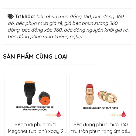
Từ khóa:
béc phun mưa đồng 360
,
béc đồng 360
độ
,
béc phun mưa giá rẻ
,
giá béc phun sương 360
đồng
,
béc đồng xòe 360
,
béc đồng nguyên khối giá rẻ
,
béc đồng phun mua không nghẹt
SẢN PHẨM CÙNG LOẠI
Béc tưới phun mưa
Béc đồng phun mưa 360
Meganet tưới phủ xoay 2
trụ tròn phun rộng 6m béc