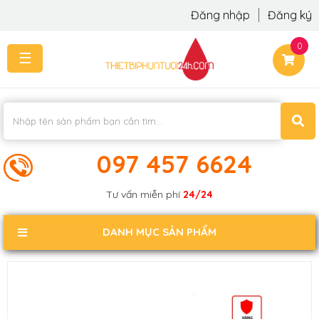
Đăng nhập
Đăng ký
0
☰
TRANG
CHỦ
THI
CÔNG
-
LẮP
097 457 6624
ĐẶT
KIẾN
Tư vấn miễn phí
24/24
THỨC
KHÁCH
DANH MỤC SẢN PHẨM
PHẢN
HỒI
LIÊN
HỆ