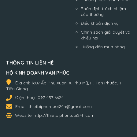
Phân định trách nhiệm
của thương...
Điều khoản dịch vụ
Chính sách giải quyết và
khiếu nại
Hướng dẫn mua hàng
THÔNG TIN LIÊN HỆ
HỘ KINH DOANH VẠN PHÚC
Địa chỉ:
1607 Ấp Phú Xuân, X. Phú Mỹ, H. Tân Phước, T.
Tiền Giang
Điện thoại:
097 457 6624
Email:
thietbiphuntuoi24h@gmail.com
Website:
http://thietbiphuntuoi24h.com