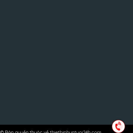
© Bản quyền thuộc về
thietbiphuntuoi24h.com
.