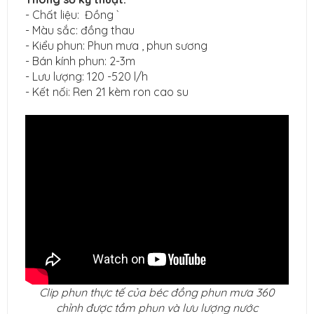
- Chất liệu: Đồng `
- Màu sắc: đồng thau
- Kiểu phun: Phun mưa , phun sương
- Bán kính phun: 2-3m
- Lưu lượng: 120 -520 l/h
- Kết nối: Ren 21 kèm ron cao su
Clip phun thực tế của béc đồng phun mưa 360
chỉnh được tầm phun và lưu lượng nước