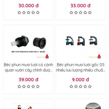
tia 360 độ tầm phun lên tới
chỉnh được tầm phun có
30.000 đ
33.000 đ
8m tưới cỏ cảnh quan tưới
lọc rác
cây trồng lâu năm
Béc phun mưa tưới cỏ cảnh
Béc phun mưa tưới gốc G5
quan vườn cây chỉnh được
nhiều lưu lượng nhiều chuẩn
góc tưới 360 độ tích hợp
kết nối
39.000 đ
9.000 đ
lọc rác