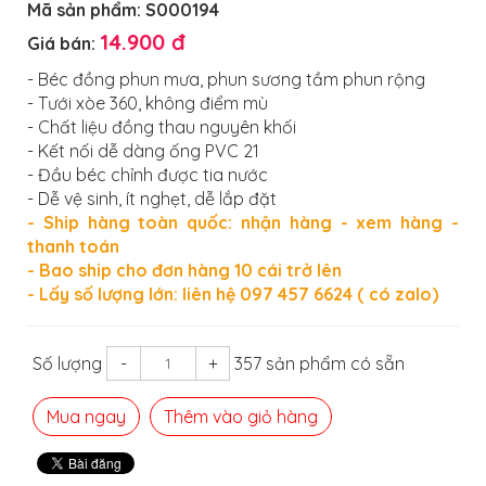
Mã sản phẩm:
S000194
14.900 đ
Giá bán:
- Béc đồng phun mưa, phun sương tầm phun rộng
- Tưới xòe 360, không điểm mù
- Chất liệu đồng thau nguyên khối
- Kết nối dễ dàng ống PVC 21
- Đầu béc chỉnh được tia nước
- Dễ vệ sinh, ít nghẹt, dễ lắp đặt
- Ship hàng toàn quốc: nhận hàng - xem hàng -
thanh toán
- Bao ship cho đơn hàng 10 cái trở lên
- Lấy số lượng lớn: liên hệ 097 457 6624 ( có zalo)
Số lượng
-
+
357 sản phẩm có sẵn
Mua ngay
Thêm vào giỏ hàng