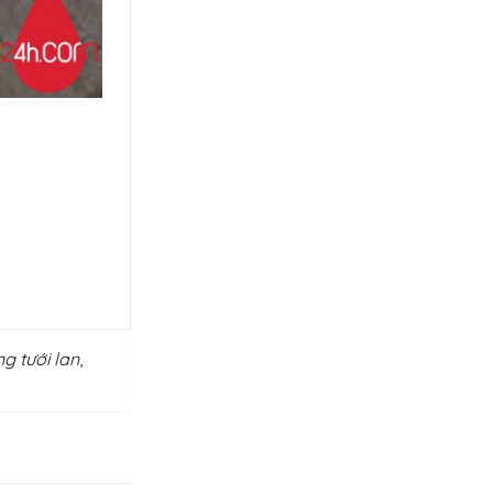
g tưới lan
,