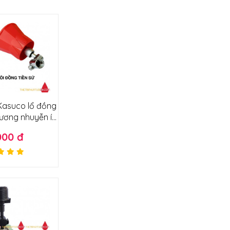
 Kasuco lổ đồng
sương nhuyễn ít
thuốc
000 đ