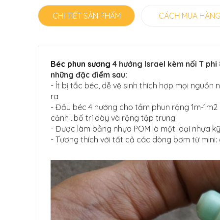
CHI TIẾT SẢN PHẨM
CÁCH MUA HÀN
Béc phun sương
4 hướng Israel kèm nối T phi
những đặc điểm sau:
- Ít bị tắc béc, dễ vệ sinh thích hợp mọi ngu
ra
- Đầu béc 4 hướng cho tầm phun rộng 1m-1m2 , 
cảnh ..bố trí dày và rộng tập trung
- Được làm bằng nhựa POM là một loại nhựa kỹ
- Tương thích với tất cả các dòng bơm từ mini