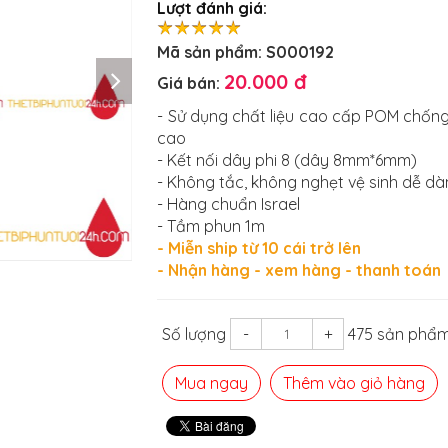
Lượt đánh giá:
Mã sản phẩm:
S000192
20.000 đ
Giá bán:
- Sử dụng chất liệu cao cấp POM chốn
cao
- Kết nối dây phi 8 (dây 8mm*6mm)
- Không tắc, không nghẹt vệ sinh dễ d
- Hàng chuẩn Israel
- Tầm phun 1m
- Miễn ship từ 10 cái trở lên
- Nhận hàng - xem hàng - thanh toán
Số lượng
-
+
475 sản phẩm
Mua ngay
Thêm vào giỏ hàng