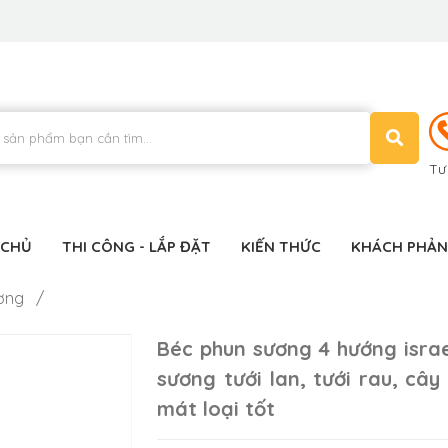
Tư
 CHỦ
THI CÔNG - LẮP ĐẶT
KIẾN THỨC
KHÁCH PHẢN
ương /
Béc phun sương 4 hướng isra
sương tưới lan, tưới rau, cây
mát loại tốt