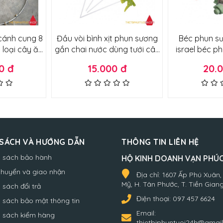
cánh cung 8
Đầu vòi bình xịt phun sương
Béc phun s
 loại cây ăn
gắn chai nước dùng tưới cây
israel béc p
cây cảnh các
xịt khử khuẩn
lan, tưới rau,
0 đ
15.000 đ
20.
mát loại tố
 SÁCH VÀ HƯỚNG DẪN
THÔNG TIN LIÊN HỆ
h sách bảo hành
HỘ KINH DOANH VẠN PHÚ
chuyển và giao nhận
Địa chỉ:
1607 Ấp Phú Xuân,
Mỹ, H. Tân Phước, T. Tiền Gian
 sách đổi trả
Điện thoại:
097 457 6624
 sách bảo mật thông tin
Email:
h sách kiểm hàng
thietbiphuntuoi24h@gmai