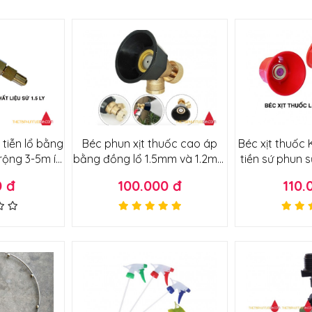
 tiễn lổ bằng
Béc phun xịt thuốc cao áp
Béc xịt thuốc
 rộng 3-5m ít
bằng đồng lổ 1.5mm và 1.2mm
tiền sứ phun 
nhuyễn
có núm chỉnh tầm phun
hao 
0 đ
100.000 đ
110.