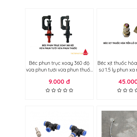
Béc phun trục xoay 360 độ
Béc xịt thuốc hỏa
vừa phun tưới vừa phun thuốc
sứ 1.5 ly phun xa
tầm phun rộng tán nước điều
hao sương 
9.000 đ
45.00