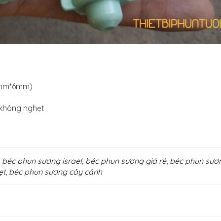
 8mm*6mm)
, không nghẹt
,
béc phun sương israel
,
béc phun sương giá rẻ
,
béc phun sươn
ẹt
,
béc phun sương cây cảnh