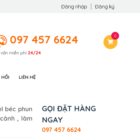
Đăng nhập
Đăng ký
097 457 6624
0
 vấn miễn phí
24/24
 HỒI
LIÊN HỆ
GỌI ĐẶT HÀNG
el béc phun
 cảnh , làm
NGAY
097 457 6624