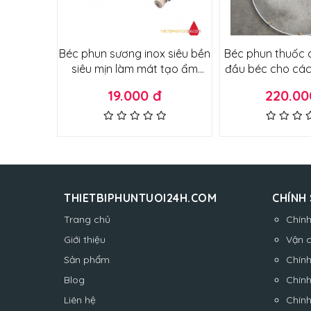
Béc phun sương inox siêu bền
Béc phun thuốc 
siêu mịn làm mát tạo ẩm
đầu béc cho các
quán ăn quán cafe sân vườn
quả, cây chuối, 
19.000 đ
220.00
sương mỏng không ướt
loại
THIETBIPHUNTUOI24H.COM
CHÍNH
Trang chủ
Chín
Giới thiệu
Vận 
Sản phẩm
Chính
Blog
Chính
Liên hệ
Chín