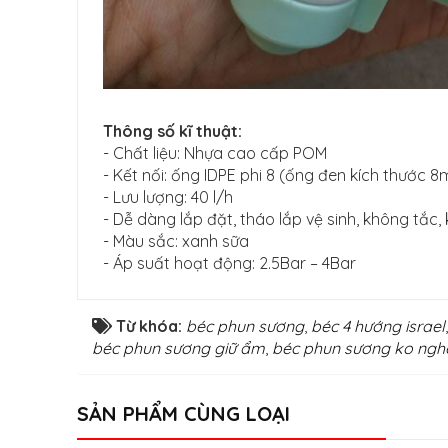
Thông số kĩ thuật:
- Chất liệu: Nhựa cao cấp POM
- Kết nối: ống IDPE phi 8 (ống đen kích thước
- Lưu lượng: 40 l/h
- Dễ dàng lắp đặt, tháo lắp vệ sinh, không tắc
- Màu sắc: xanh sữa
- Áp suất hoạt động: 2.5Bar – 4Bar
Từ khóa:
béc phun sương
,
béc 4 hướng israel
béc phun sương giữ ẩm
,
béc phun sương ko ngh
SẢN PHẨM CÙNG LOẠI