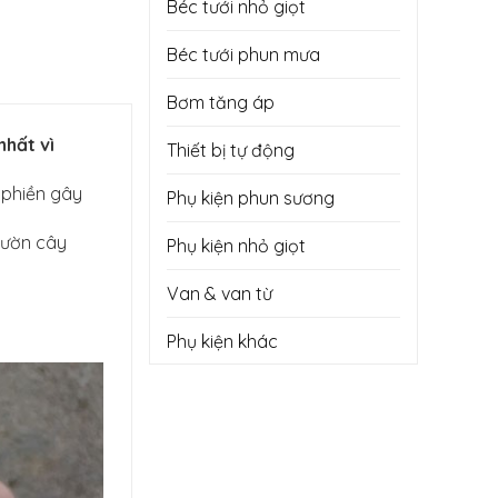
Béc tưới nhỏ giọt
Béc tưới phun mưa
Bơm tăng áp
nhất vì
Thiết bị tự động
 phiền gây
Phụ kiện phun sương
vườn cây
Phụ kiện nhỏ giọt
Van & van từ
Phụ kiện khác