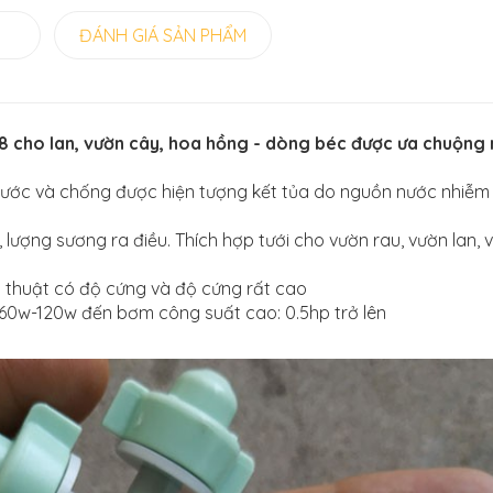
G
ĐÁNH GIÁ SẢN PHẨM
 8 cho lan, vườn cây, hoa hồng - dòng béc được ưa chuộng 
ồn nước và chống được hiện tượng kết tủa do nguồn nước nhiễm
lượng sương ra điều. Thích hợp tưới cho vườn rau, vườn lan, 
 thuật có độ cứng và độ cứng rất cao
: 60w-120w đến bơm công suất cao: 0.5hp trở lên