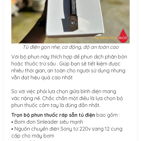
Tủ điện gọn nhẹ, cơ động, độ an toàn cao
Với bộ phun này thích hợp để phun dịch phân bón
hoặc thuốc trừ sâu . Giúp bạn sẽ tiết kiệm được
nhiều thời gian, an toàn cho người sử dụng nhưng
vẫn đạt hiệu quả cao nhất
So với việc phải lựa chọn giữa bình điện mang
vác nặng nề. Chắc chắn một điều là lựa chọn bộ
phun thuốc cầm tay là đúng đắn nhất.
Trọn bộ phun thuốc ráp sẵn tủ điện
bao gồm :
▪️ Bơm đơn Sinleader siêu mạnh
▪️ Nguồn chuyển điện Sony từ 220v sang 12 cung
cấp cho máy bơm