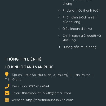
chung
Phương thức thanh toán
Phân định trách nhiệm
của thương...
Điều khoản dịch vụ
Chính sách giải quyết và
khiếu nại
Hướng dẫn mua hàng
THÔNG TIN LIÊN HỆ
HỘ KINH DOANH VẠN PHÚC
Địa chỉ:
1607 Ấp Phú Xuân, X. Phú Mỹ, H. Tân Phước, T.
Tiền Giang
Điện thoại:
097 457 6624
Email:
thietbiphuntuoi24h@gmail.com
Website:
http://thietbiphuntuoi24h.com