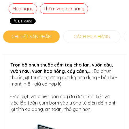
Mua ngay
Thêm vào giỏ hàng
CHI TIẾT SẢN PHẨM
CÁCH MUA HÀNG
Trọn bộ phun thuốc cầm tay cho lan, vườn cây,
vườn rau, vườn hoa hồng, cây cảnh,
... . Bộ phun
thuốc, xịt thuốc tự động cực kỳ tiện dụng - bền bỉ -
mạnh mẽ - giá cả hợp lý.
Đặc biệt, với phiên bản này đã được cải tiến với
việc lắp toàn cụm bơm vào trong tủ điện để mạnh
lại tính cơ động, an toàn, nhỏ gọn hơn