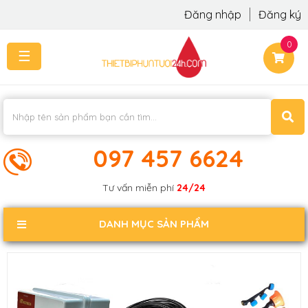
Đăng nhập
Đăng ký
0
☰
TRANG
CHỦ
THI
CÔNG
-
LẮP
097 457 6624
ĐẶT
KIẾN
Tư vấn miễn phí
24/24
THỨC
KHÁCH
DANH MỤC SẢN PHẨM
PHẢN
HỒI
LIÊN
HỆ