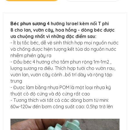
Béc phun sương
4 hướng Israel kèm nối T phi
8 cho lan, vườn cây, hoa hồng - dòng béc được
ưa chuộng nhất vì những đặc điểm sau:
- Ít bị tắc béc, dễ vệ sinh thích hợp mọi nguồn nước
và chống được hiện tượng kết tủa do nguồn nước
nhiễm phiền gây ra
- Đầu béc 4 hướng cho tầm phun rộng 1m-1m2 ,
lượng sương ra điều. Thích hợp tưới cho vườn rau,
vườn lan, vườn cây cảnh ..bố trí dày và rộng tập
trung
- Được làm bằng nhựa POM là một loại nhựa kỹ
thuật có độ cứng và độ cứng rất cao
- Tương thích với tất cả các dòng bơm từ mini:
60w-120w đến bơm công suất cao: 0.5hp trở lên