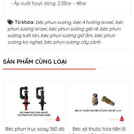
- Áp suất hoạt động: 2.5Bar – 4Bar
Từ khóa:
béc phun sương
,
béc 4 hướng israel
,
béc
phun sương israel
,
béc phun sương giá rẻ
,
béc phun
sương tưới lan
,
béc phun sương giữ ẩm
,
béc phun
sương ko nghẹt
,
béc phun sương cây cảnh
SẢN PHẨM CÙNG LOẠI
Béc phun trục xoay 360 độ
Béc xịt thuốc hỏa tiễn lổ