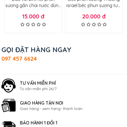
sương gắn chai nước dùng
israel béc phun sương tưới
tưới cây xịt khử khuẩn
lan, tưới rau, cây cảnh , làm
15.000 đ
20.000 đ
mát loại tốt chân ren 21
GỌI ĐẶT HÀNG NGAY
097 457 6624
TƯ VẤN MIỄN PHÍ
Tư vấn miễn phí 24/7
GIAO HÀNG TẬN NƠI
Giao hàng - xem hàng- thanh toán
BẢO HÀNH 1 ĐỔI 1