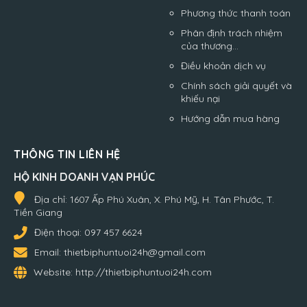
Phương thức thanh toán
Phân định trách nhiệm
của thương...
Điều khoản dịch vụ
Chính sách giải quyết và
khiếu nại
Hướng dẫn mua hàng
THÔNG TIN LIÊN HỆ
HỘ KINH DOANH VẠN PHÚC
Địa chỉ:
1607 Ấp Phú Xuân, X. Phú Mỹ, H. Tân Phước, T.
Tiền Giang
Điện thoại:
097 457 6624
Email:
thietbiphuntuoi24h@gmail.com
Website:
http://thietbiphuntuoi24h.com