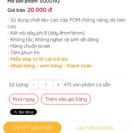
Mã sản phẩm:
S000192
20.000 đ
Giá bán:
- Sử dụng chất liệu cao cấp POM chống nắng, độ bền
cao
- Kết nối dây phi 8 (dây 8mm*6mm)
- Không tắc, không nghẹt vệ sinh dễ dàng
- Hàng chuẩn Israel
- Tầm phun 1m
- Miễn ship từ 10 cái trở lên
- Nhận hàng - xem hàng - thanh toán
Số lượng
-
+
475 sản phẩm có sẵn
Mua ngay
Thêm vào giỏ hàng
CHI TIẾT SẢN PHẨM
CÁCH MUA HÀNG