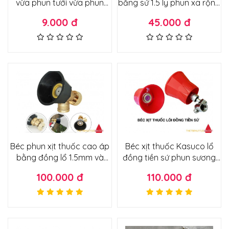
vừa phun tưới vừa phun
bằng sứ 1.5 ly phun xa rộng
thuốc tầm phun rộng tán
3-5m ít hao sương nhuyễn
9.000 đ
45.000 đ
nước điều
Béc phun xịt thuốc cao áp
Béc xịt thuốc Kasuco lổ
bằng đồng lổ 1.5mm và
đồng tiền sứ phun sương
1.2mm có núm chỉnh tầm
nhuyễn ít hao thuốc
100.000 đ
110.000 đ
phun