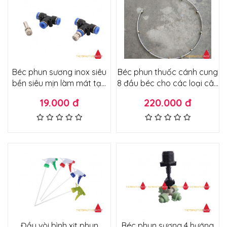
Béc phun sương inox siêu
Béc phun thuốc cánh cung
bền siêu mịn làm mát tạo
8 đầu béc cho các loại cây
ẩm quán ăn quán cafe sân
ăn quả, cây chuối, cây
19.000 đ
220.000 đ
vườn sương mỏng không
cảnh các loại
ướt
Đầu vòi bình xịt phun
Béc phun sương 4 hướng