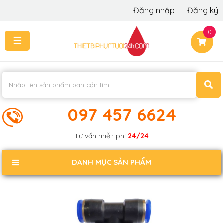
Đăng nhập
Đăng ký
0
☰
TRANG
CHỦ
THI
CÔNG
-
LẮP
097 457 6624
ĐẶT
KIẾN
Tư vấn miễn phí
24/24
THỨC
KHÁCH
DANH MỤC SẢN PHẨM
PHẢN
HỒI
LIÊN
HỆ