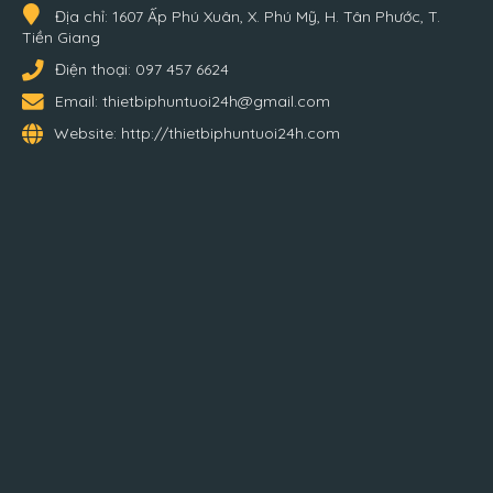
Địa chỉ:
1607 Ấp Phú Xuân, X. Phú Mỹ, H. Tân Phước, T.
Tiền Giang
Điện thoại:
097 457 6624
Email:
thietbiphuntuoi24h@gmail.com
Website:
http://thietbiphuntuoi24h.com