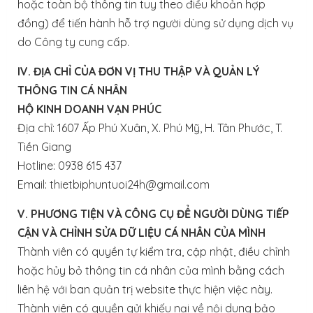
hoặc toàn bộ thông tin tuy theo điều khoản hợp
đồng) để tiến hành hỗ trợ người dùng sử dụng dịch vụ
do Công ty cung cấp.
IV. ĐỊA CHỈ CỦA ĐƠN VỊ THU THẬP VÀ QUẢN LÝ
THÔNG TIN CÁ NHÂN
HỘ KINH DOANH VẠN PHÚC
Địa chỉ: 1607 Ấp Phú Xuân, X. Phú Mỹ, H. Tân Phước, T.
Tiền Giang
Hotline: 0938 615 437
Email: thietbiphuntuoi24h@gmail.com
V. PHƯƠNG TIỆN VÀ CÔNG CỤ ĐỂ NGƯỜI DÙNG TIẾP
CẬN VÀ CHỈNH SỬA DỮ LIỆU CÁ NHÂN CỦA MÌNH
Thành viên có quyền tự kiểm tra, cập nhật, điều chỉnh
hoặc hủy bỏ thông tin cá nhân của mình bằng cách
liên hệ với ban quản trị website thực hiện việc này.
Thành viên có quyền gửi khiếu nại về nội dung bảo