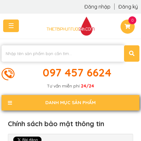
Đăng nhập
Đăng ký
0
☰
TRANG
CHỦ
THI
CÔNG
-
LẮP
097 457 6624
ĐẶT
KIẾN
Tư vấn miễn phí
24/24
THỨC
KHÁCH
DANH MỤC SẢN PHẨM
PHẢN
HỒI
Chính sách bảo mật thông tin
LIÊN
HỆ