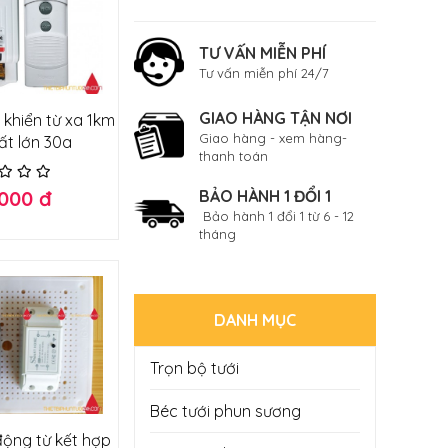
TƯ VẤN MIỄN PHÍ
Tư vấn miễn phí 24/7
GIAO HÀNG TẬN NƠI
 khiển từ xa 1km
Giao hàng - xem hàng-
ất lớn 30a
thanh toán
.000 đ
BẢO HÀNH 1 ĐỔI 1
Bảo hành 1 đổi 1 từ 6 - 12
tháng
DANH MỤC
Trọn bộ tưới
Béc tưới phun sương
ộng từ kết hợp