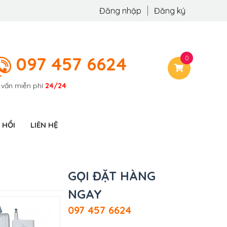
Đăng nhập
Đăng ký
097 457 6624
0
 vấn miễn phí
24/24
 HỒI
LIÊN HỆ
GỌI ĐẶT HÀNG
NGAY
097 457 6624