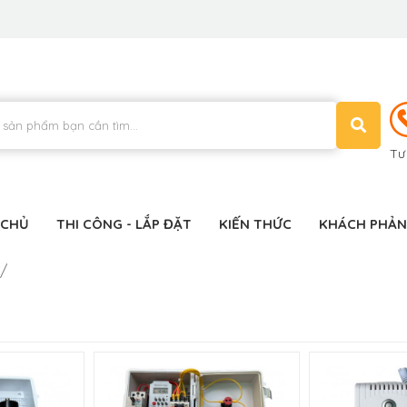
Tư
 CHỦ
THI CÔNG - LẮP ĐẶT
KIẾN THỨC
KHÁCH PHẢN
 /