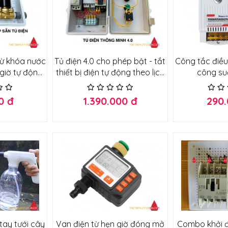
từ khóa nước
Tủ điện 4.0 cho phép bật - tắt
Công tắc điều
giờ tự động
thiết bị điện tự động theo lịch
công su
ảo hành 1 đổi
hoặc điều khiển từ xa bằng
điện thoại
0 đ
1.390.000 đ
290
 tay tưới cây
Van điện từ hẹn giờ đóng mở
Combo khởi đ