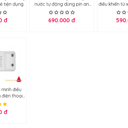
ơng giá rẻ tiện dụng
nước tự động dùng pin an
điều khiển từ 
toàn
cho động cơ,
bị công suấ
0 đ
690.000 đ
590
1
 minh điều
 điện thoại
,3G
0 đ