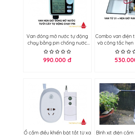
Van đóng mở nước tự động
Combo van điện 
chạy bằng pin chống nước
và công tắc hẹn 
dùng tưới cây hẹn giờ mở
ráp sẵn tủ điện b
nước tự động thế hệ 2
1
990.000 đ
530.00
Ổ cắm điều khiển bật tắt từ xa
Bình xịt điện cầm