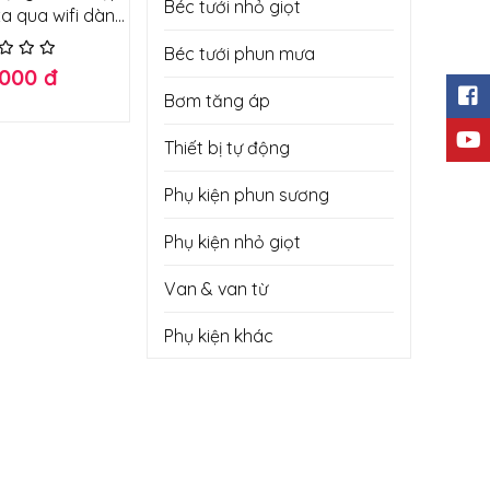
Béc tưới nhỏ giọt
xa qua wifi dành
 máy bơm, thiết
Béc tưới phun mưa
t lớn từ 375w-
.000 đ
500w
Bơm tăng áp
Thiết bị tự động
Phụ kiện phun sương
Phụ kiện nhỏ giọt
Van & van từ
Phụ kiện khác