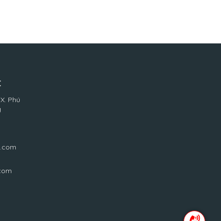
C
 X. Phú
g
l.com
.com