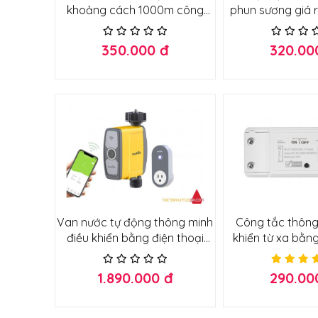
khoảng cách 1000m công
phun sư
suất lớn 30a
350.000 đ
320.00
Van nước tự động thông minh
Công tắc thông
điều khiển bằng điện thoại
khiển từ xa bằng
dòng cao cấp
qua Wifi
1.890.000 đ
290.00