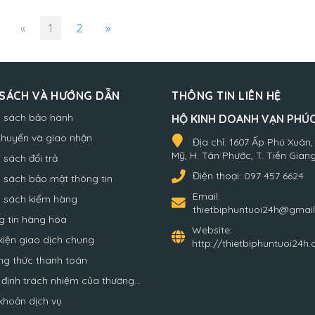
«
1
2
»
 SÁCH VÀ HƯỚNG DẪN
THÔNG TIN LIÊN HỆ
h sách bảo hành
HỘ KINH DOANH VẠN PHÚ
chuyển và giao nhận
Địa chỉ:
1607 Ấp Phú Xuân,
Mỹ, H. Tân Phước, T. Tiền Gian
 sách đổi trả
Điện thoại:
097 457 6624
 sách bảo mật thông tin
Email:
h sách kiểm hàng
thietbiphuntuoi24h@gmai
g tin hàng hóa
Website:
kiện giao dịch chung
http://thietbiphuntuoi24h
ng thức thanh toán
định trách nhiệm của thương...
khoản dịch vụ