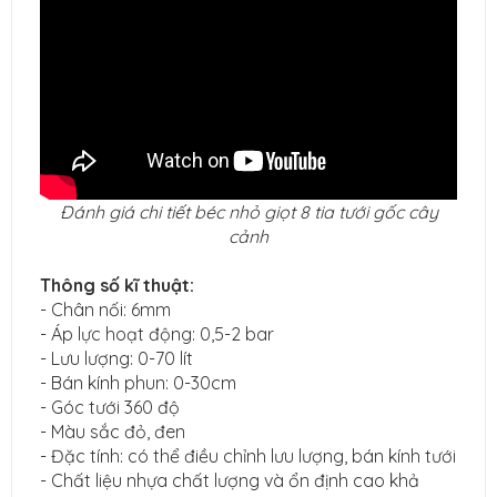
Đánh giá chi tiết béc nhỏ giọt 8 tia tưới gốc cây
cảnh
Thông số kĩ thuật:
- Chân nối: 6mm
- Áp lực hoạt động: 0,5-2 bar
- Lưu lượng: 0-70 lít
- Bán kính phun: 0-30cm
- Góc tưới 360 độ
- Màu sắc đỏ, đen
- Đặc tính: có thể điều chỉnh lưu lượng, bán kính tưới
- Chất liệu nhựa chất lượng và ổn định cao khả