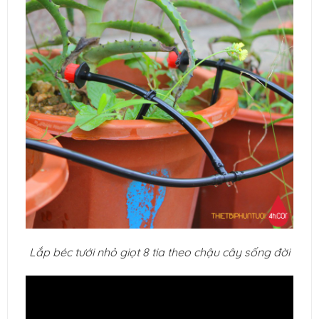
Lắp béc tưới nhỏ giọt 8 tia theo chậu cây sống đời