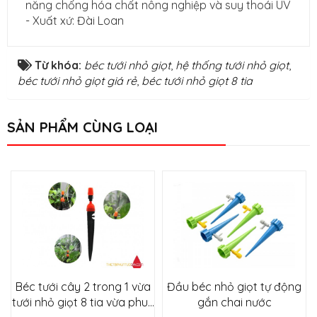
năng chống hóa chất nông nghiệp và suy thoái UV
- Xuất xứ: Đài Loan
Từ khóa:
béc tưới nhỏ giọt
,
hệ thống tưới nhỏ giọt
,
béc tưới nhỏ giọt giá rẻ
,
béc tưới nhỏ giọt 8 tia
SẢN PHẨM CÙNG LOẠI
Béc tưới cây 2 trong 1 vừa
Đầu béc nhỏ giọt tự động
tưới nhỏ giọt 8 tia vừa phun
gắn chai nước