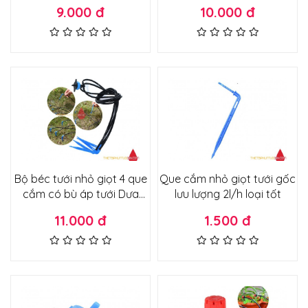
sương đầu béc chỉnh được
9.000 đ
10.000 đ
lưu lượng
Bộ béc tưới nhỏ giọt 4 que
Que cắm nhỏ giọt tưới gốc
cắm có bù áp tưới Dưa
lưu lượng 2l/h loại tốt
Lưới, Tưới Cây..
11.000 đ
1.500 đ