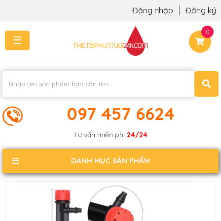
Đăng nhập
Đăng ký
0
☰
TRANG
CHỦ
THI
CÔNG
-
LẮP
097 457 6624
ĐẶT
KIẾN
Tư vấn miễn phí
24/24
THỨC
KHÁCH
DANH MỤC SẢN PHẨM
PHẢN
HỒI
LIÊN
HỆ