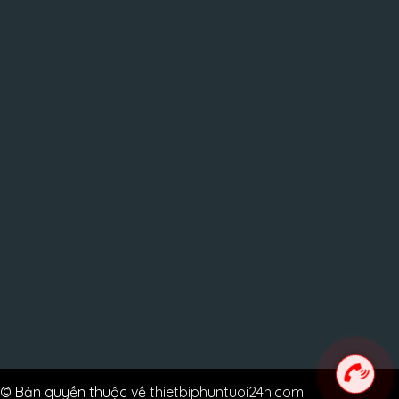
© Bản quyền thuộc về
thietbiphuntuoi24h.com
.