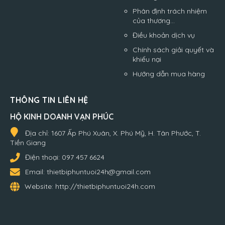
Phân định trách nhiệm
của thương...
Điều khoản dịch vụ
Chính sách giải quyết và
khiếu nại
Hướng dẫn mua hàng
THÔNG TIN LIÊN HỆ
HỘ KINH DOANH VẠN PHÚC
Địa chỉ:
1607 Ấp Phú Xuân, X. Phú Mỹ, H. Tân Phước, T.
Tiền Giang
Điện thoại:
097 457 6624
Email:
thietbiphuntuoi24h@gmail.com
Website:
http://thietbiphuntuoi24h.com