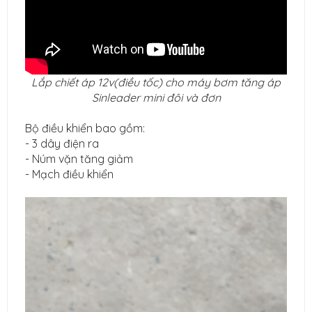
Lắp chiết áp 12v(điều tốc) cho máy bơm tăng áp
Sinleader mini đôi và đơn
Bộ điều khiển bao gồm:
- 3 dây điện ra
- Núm vặn tăng giảm
- Mạch điều khiển