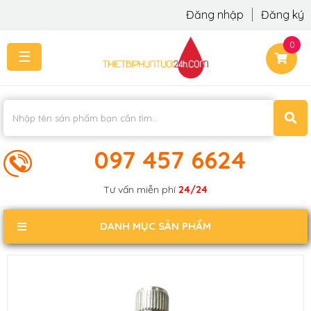
Đăng nhập
Đăng ký
0
☰
TRANG
CHỦ
THI
CÔNG
-
LẮP
097 457 6624
ĐẶT
KIẾN
Tư vấn miễn phí
24/24
THỨC
KHÁCH
DANH MỤC SẢN PHẨM
PHẢN
HỒI
LIÊN
HỆ