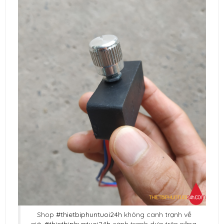
Shop
#thietbiphuntuoi24h
không canh trạnh về