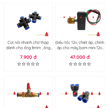
Cút nối nhanh chữ thập
Điều tốc 12v, chiết áp, chỉnh
dành cho ống 8mm , ống
áp cho máy bơm mini 12v,
8ly dùng trong phun sương,
động cơ 775,895,885 12v
7.900 đ
47.000 đ
hệ thống tưới, khí nén
núm chỉnh vàng đồng