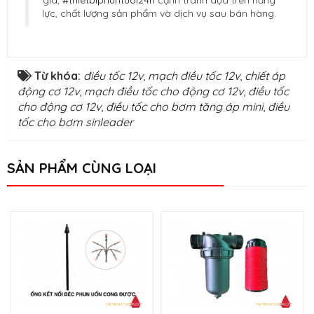
giá,
#thietbiphuntuoi24h
cạnh tranh dựa trên năng
lực, chất lượng sản phẩm và dịch vụ sau bán hàng.
Từ khóa:
điều tốc 12v
,
mạch điều tốc 12v
,
chiết áp
động cơ 12v
,
mạch điều tốc cho động cơ 12v
,
điều tốc
cho động cơ 12v
,
điều tốc cho bơm tăng áp mini
,
điều
tốc cho bơm sinleader
SẢN PHẨM CÙNG LOẠI