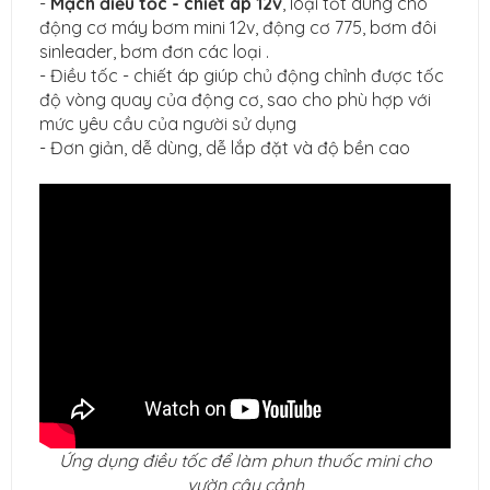
-
Mạch điều tốc - chiết áp 12v
, loại tốt dùng cho
động cơ máy bơm mini 12v, động cơ 775, bơm đôi
sinleader, bơm đơn các loại .
- Điều tốc - chiết áp giúp chủ động chỉnh được tốc
độ vòng quay của động cơ, sao cho phù hợp với
mức yêu cầu của người sử dụng
- Đơn giản, dễ dùng, dễ lắp đặt và độ bền cao
Ứng dụng điều tốc để làm phun thuốc mini cho
vườn cây cảnh