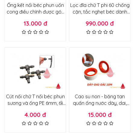
Ống kết nối béc phun uốn
Lọc đĩa chữ T phi 60 chống
cong điều chỉnh được góc
cặn, tắc nghẹt béc dành
phun 360 độ
cho hệ thống tưới - máy
13.000 đ
990.000 đ
bơm công suất lớn
Cút nối chữ T nối béc phun
Cao su non - băng tan
sương và ống PE 6mm, 6li
quấn ống nước dày, dai,
dành cho hệ thống tưới
dài 10m
4.000 đ
15.000 đ
nhỏ giọt, tưới tự động phun
sương, phun mưa