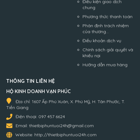
Điều kiện giao dịch
chung
Phương thức thanh toán
Phân định trách nhiệm
của thương...
Điều khoản dịch vụ
Chính sách giải quyết và
khiếu nại
Hướng dẫn mua hàng
THÔNG TIN LIÊN HỆ
HỘ KINH DOANH VẠN PHÚC
Địa chỉ:
1607 Ấp Phú Xuân, X. Phú Mỹ, H. Tân Phước, T.
Tiền Giang
Điện thoại:
097 457 6624
Email:
thietbiphuntuoi24h@gmail.com
Website:
http://thietbiphuntuoi24h.com