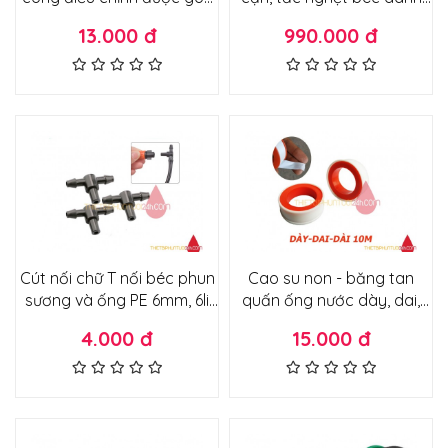
phun 360 độ
cho hệ thống tưới - máy
13.000 đ
990.000 đ
bơm công suất lớn
Cút nối chữ T nối béc phun
Cao su non - băng tan
sương và ống PE 6mm, 6li
quấn ống nước dày, dai,
dành cho hệ thống tưới
dài 10m
4.000 đ
15.000 đ
nhỏ giọt, tưới tự động phun
sương, phun mưa