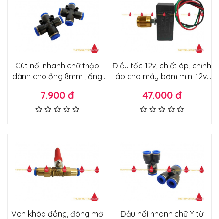
Cút nối nhanh chữ thập
Điều tốc 12v, chiết áp, chỉnh
dành cho ống 8mm , ống
áp cho máy bơm mini 12v,
8ly dùng trong phun sương,
động cơ 775,895,885 12v
7.900 đ
47.000 đ
hệ thống tưới, khí nén
núm chỉnh vàng đồng
Van khóa đồng, đóng mở
Đầu nối nhanh chữ Y từ