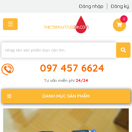
Đăng nhập
Đăng ký
0
☰
TRANG
CHỦ
THI
CÔNG
-
LẮP
097 457 6624
ĐẶT
KIẾN
Tư vấn miễn phí
24/24
THỨC
KHÁCH
DANH MỤC SẢN PHẨM
PHẢN
HỒI
LIÊN
HỆ