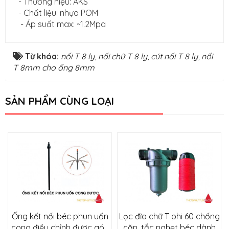
- Thương hiệu: AKS
- Chất liệu: nhựa POM
- Áp suất max: ~1.2Mpa
Từ khóa:
nối T 8 ly
,
nối chữ T 8 ly
,
cút nối T 8 ly
,
nối
T 8mm cho ống 8mm
SẢN PHẨM CÙNG LOẠI
Ống kết nối béc phun uốn
Lọc đĩa chữ T phi 60 chống
cong điều chỉnh được góc
cặn, tắc nghẹt béc dành