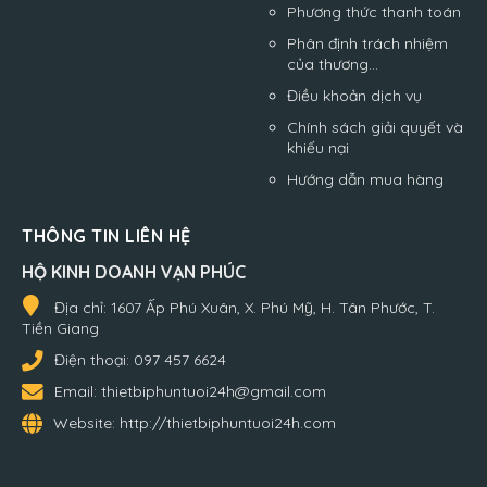
Phương thức thanh toán
Phân định trách nhiệm
của thương...
Điều khoản dịch vụ
Chính sách giải quyết và
khiếu nại
Hướng dẫn mua hàng
THÔNG TIN LIÊN HỆ
HỘ KINH DOANH VẠN PHÚC
Địa chỉ:
1607 Ấp Phú Xuân, X. Phú Mỹ, H. Tân Phước, T.
Tiền Giang
Điện thoại:
097 457 6624
Email:
thietbiphuntuoi24h@gmail.com
Website:
http://thietbiphuntuoi24h.com