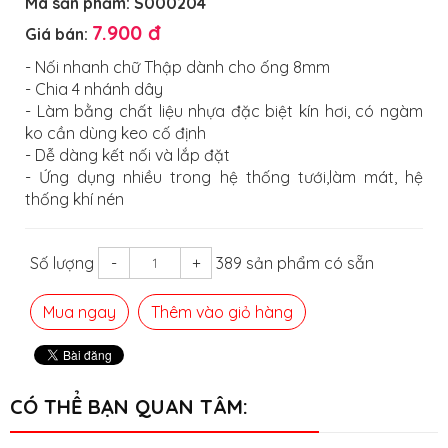
Mã sản phẩm:
S000204
7.900 đ
Giá bán:
- Nối nhanh chữ Thập dành cho ống 8mm
- Chia 4 nhánh dây
- Làm bằng chất liệu nhựa đặc biệt kín hơi, có ngàm
ko cần dùng keo cố định
- Dễ dàng kết nối và lắp đặt
- Ứng dụng nhiều trong hệ thống tưới,làm mát, hệ
thống khí nén
Số lượng
-
+
389 sản phẩm có sẵn
Mua ngay
Thêm vào giỏ hàng
CÓ THỂ BẠN QUAN TÂM: