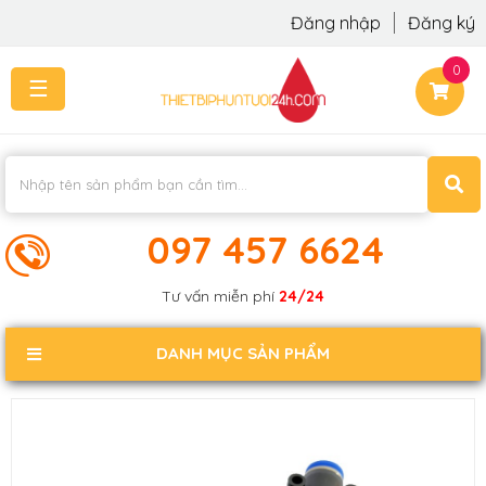
Đăng nhập
Đăng ký
0
☰
TRANG
CHỦ
THI
CÔNG
-
LẮP
097 457 6624
ĐẶT
KIẾN
Tư vấn miễn phí
24/24
THỨC
KHÁCH
DANH MỤC SẢN PHẨM
PHẢN
HỒI
LIÊN
HỆ