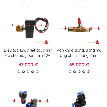
Điều tốc 12v, chiết áp, chỉnh
Van khóa đồng, đóng mở
áp cho máy bơm mini 12v,
dây phun sương 8mm
động cơ 775,895,885 12v
47.000 đ
65.000 đ
núm chỉnh vàng đồng