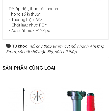
Dễ lắp đặt, thao tác nhanh
Thông số kĩ thuật:
- Thương hiệu: AKS
- Chất liệu: nhựa POM
- Áp suất max: ~1.2Mpa
Từ khóa:
nối chữ thập 8mm
,
cút nối nhanh 4 hướng
8mm
,
cút nối chữ thập 8ly
,
nối chữ thập
SẢN PHẨM CÙNG LOẠI