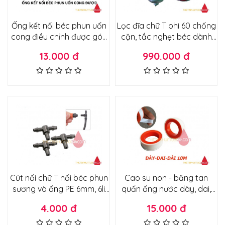
Ống kết nối béc phun uốn
Lọc đĩa chữ T phi 60 chống
cong điều chỉnh được góc
cặn, tắc nghẹt béc dành
phun 360 độ
cho hệ thống tưới - máy
13.000 đ
990.000 đ
bơm công suất lớn
Cút nối chữ T nối béc phun
Cao su non - băng tan
sương và ống PE 6mm, 6li
quấn ống nước dày, dai,
dành cho hệ thống tưới
dài 10m
4.000 đ
15.000 đ
nhỏ giọt, tưới tự động phun
sương, phun mưa