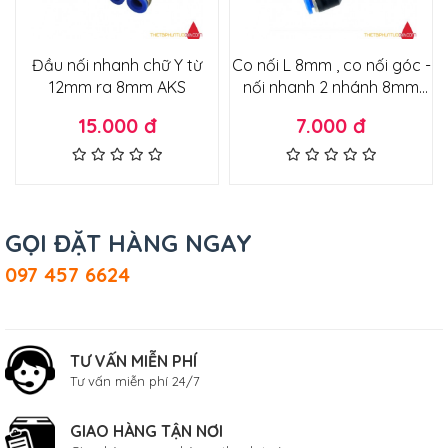
Đầu nối nhanh chữ Y từ
Co nối L 8mm , co nối góc -
12mm ra 8mm AKS
nối nhanh 2 nhánh 8mm
lắp ống phun sương loại
15.000 đ
7.000 đ
tốt
GỌI ĐẶT HÀNG NGAY
097 457 6624
TƯ VẤN MIỄN PHÍ
Tư vấn miễn phí 24/7
GIAO HÀNG TẬN NƠI