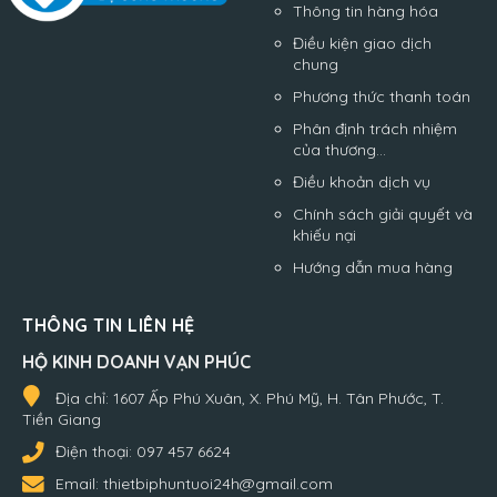
Thông tin hàng hóa
Điều kiện giao dịch
chung
Phương thức thanh toán
Phân định trách nhiệm
của thương...
Điều khoản dịch vụ
Chính sách giải quyết và
khiếu nại
Hướng dẫn mua hàng
THÔNG TIN LIÊN HỆ
HỘ KINH DOANH VẠN PHÚC
Địa chỉ:
1607 Ấp Phú Xuân, X. Phú Mỹ, H. Tân Phước, T.
Tiền Giang
Điện thoại:
097 457 6624
Email:
thietbiphuntuoi24h@gmail.com