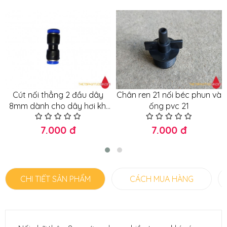
Cút nối thẳng 2 đầu dây
Chân ren 21 nối béc phun và
8mm dành cho dây hơi khí
ống pvc 21
nén, phun sương
7.000 đ
7.000 đ
CHI TIẾT SẢN PHẨM
CÁCH MUA HÀNG