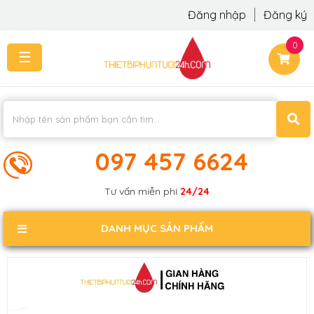
Đăng nhập
Đăng ký
0
☰
TRANG
CHỦ
THI
CÔNG
-
LẮP
097 457 6624
ĐẶT
KIẾN
Tư vấn miễn phí
24/24
THỨC
KHÁCH
DANH MỤC SẢN PHẨM
PHẢN
HỒI
LIÊN
HỆ