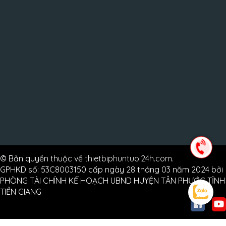
© Bản quyền thuộc về
thietbiphuntuoi24h.com
.
GPHKD số: 53C8003150 cấp ngày 28 tháng 03 năm 2024 bởi
PHÒNG TÀI CHÍNH KẾ HOẠCH UBND HUYỆN TÂN PHƯỚC TỈNH
TIỀN GIANG