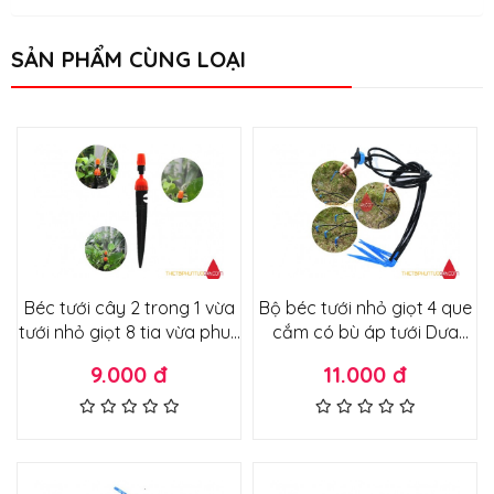
SẢN PHẨM CÙNG LOẠI
Béc tưới cây 2 trong 1 vừa
Bộ béc tưới nhỏ giọt 4 que
tưới nhỏ giọt 8 tia vừa phun
cắm có bù áp tưới Dưa
sương đầu béc chỉnh được
Lưới, Tưới Cây..
9.000 đ
11.000 đ
lưu lượng