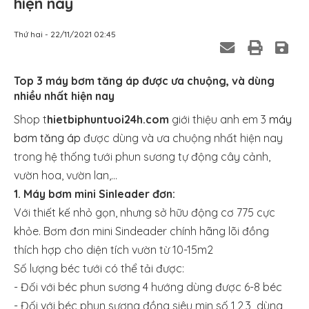
hiện nay
Thứ hai - 22/11/2021 02:45
Top 3 máy bơm tăng áp được ưa chuộng, và dùng
nhiều nhất hiện nay
Shop t
hietbiphuntuoi24h.com
giới thiệu anh em 3
máy
bơm tăng áp
được dùng và ưa chuộng nhất hiện nay
trong hệ thống tưới phun sương tự động cây cảnh,
vườn hoa, vườn lan,...
1. Máy bơm mini Sinleader đơn:
Với thiết kế nhỏ gọn, nhưng sở hữu động cơ 775 cực
khỏe. Bơm đơn mini Sindeader chính hãng lõi đồng
thích hợp cho diện tích vườn từ 10-15m2
Số lượng béc tưới có thể tải được:
- Đối với béc phun sương 4 hướng dùng được 6-8 béc
- Đối với béc phun sương đồng siêu mịn số 1,2,3 dùng