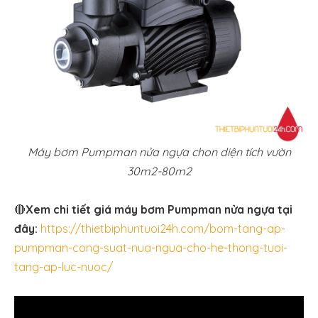
Máy bơm Pumpman nửa ngựa chon diện tích vườn
30m2-80m2
🔴
Xem chi tiết giá máy bơm Pumpman nửa ngựa tại
đây:
https://thietbiphuntuoi24h.com/bom-tang-ap-
pumpman-cong-suat-nua-ngua-cho-he-thong-tuoi-
tang-ap-luc-nuoc/