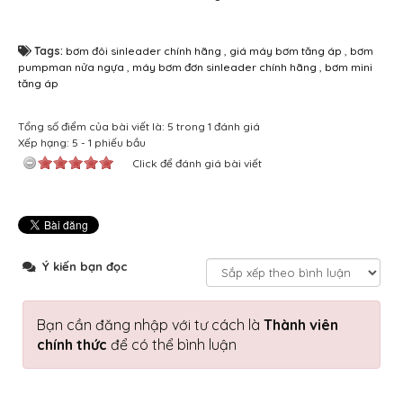
Tags:
bơm đôi sinleader chính hãng
,
giá máy bơm tăng áp
,
bơm
pumpman nửa ngựa
,
máy bơm đơn sinleader chính hãng
,
bơm mini
tăng áp
Tổng số điểm của bài viết là: 5 trong 1 đánh giá
Xếp hạng:
5
-
1
phiếu bầu
Click để đánh giá bài viết
Ý kiến bạn đọc
Bạn cần đăng nhập với tư cách là
Thành viên
chính thức
để có thể bình luận