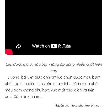
Clip đánh giá 3 máy bơm tăng áp dùng nhiều nhất hiện
nay
Hy vọng, bài viết giúp anh em lựa chọn được máy bơm
phù hợp cho diện tích vườn của mình. Tránh mua phải
máy bơm không phù hợp, vừa mất thời gian và tiền
bạc. Cảm ơn anh em.
Nguồn tin:
thietbiphuntuoi24h.com