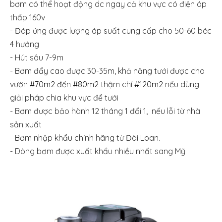
bơm có thể hoạt động dc ngay cả khu vực có điện áp
thấp 160v
- Đáp ứng được lượng áp suất cung cấp cho 50-60 béc
4 hướng
- Hút sâu 7-9m
- Bơm đẩy cao được 30-35m, khả năng tưới được cho
vườn
#70m2
đến
#80m2
thậm chí
#120m2
nếu dùng
giải pháp chia khu vực để tưới
- Bơm được bảo hành 12 tháng 1 đổi 1, nếu lỗi từ nhà
sản xuất
- Bơm nhập khẩu chính hãng từ Đài Loan.
- Dòng bơm được xuất khẩu nhiều nhất sang Mỹ