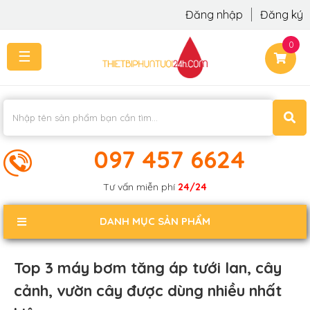
Đăng nhập
Đăng ký
0
☰
TRANG
CHỦ
THI
CÔNG
-
LẮP
097 457 6624
ĐẶT
KIẾN
Tư vấn miễn phí
24/24
THỨC
KHÁCH
DANH MỤC SẢN PHẨM
PHẢN
HỒI
Top 3 máy bơm tăng áp tưới lan, cây
LIÊN
cảnh, vườn cây được dùng nhiều nhất
HỆ