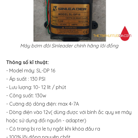
Máy bơm đôi Sinleader chính hãng lõi đồng
Thông số kĩ thuật:
- Model máy: SL-DP 16
- Áp suất : 130 PSI
- Lưu lượng: 10- 12 lít / phút
- Công suất: 130w
- Cường độ dòng điện: max 4-7A
- Dòng điện vào 12v( dùng được với bình ắc quy xe máy
hoặc sử dụng đổi nguồn - adapter)
- Có trang bị rơ le tự ngắt khi khóa đầu ra
- 100% lõi đồng nguyên chất