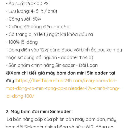
- Áp suất : 90-100 PSI
- Lưu lượng: 4- 5 lít / phút
- Công suất: 60w
- Cường độ dòng điện: max 5a
- Có trang bị rơ le tự ngắt khi khóa đầu ra
- 100% lõi đồng
- Dòng điện vào 12v( dùng được với bình ắc quy xe máy
hoặc sử dụng đổi nguồn - adapter 12v5a)
- Sản phẩm chính hãng Sinleader - Đài Loan
🔴
Xem chi tiết giá máy bơm đơn mini Sinleader tại
đây:
https://thietbiphuntuoi24h.com/may-bom-don-
mot-dong-co-mini-tang-ap-sinleader-12v-chinh-hang-
loi-dong-100/
2. Máy bơm đôi mini Sinleader :
Là bản nâng cấp của phiên bản máy bơm đơn, máy
bơm đôi Sinleader chính hãng sở hữu tới 2 động cơ