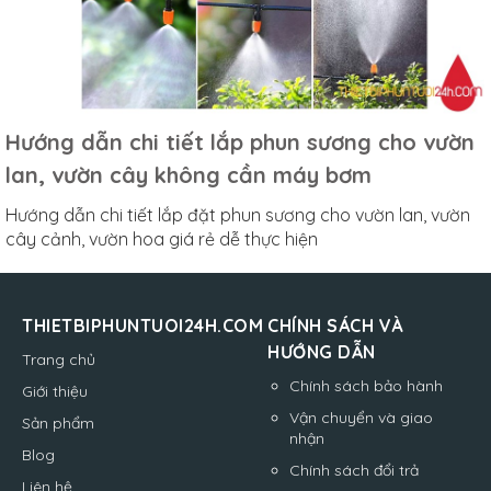
Hướng dẫn chi tiết lắp phun sương cho vườn
lan, vườn cây không cần máy bơm
Hướng dẫn chi tiết lắp đặt phun sương cho vườn lan, vườn
cây cảnh, vườn hoa giá rẻ dễ thực hiện
THIETBIPHUNTUOI24H.COM
CHÍNH SÁCH VÀ
HƯỚNG DẪN
Trang chủ
Chính sách bảo hành
Giới thiệu
Vận chuyển và giao
Sản phẩm
nhận
Blog
Chính sách đổi trả
Liên hệ