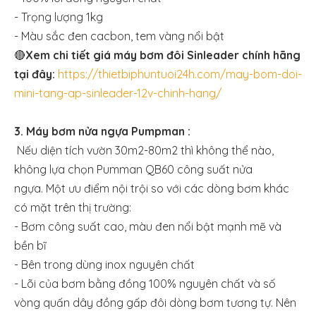
- Trọng lượng 1kg
- Màu sắc đen cacbon, tem vàng nổi bật
🔴
Xem chi tiết giá máy bơm đôi Sinleader chính hãng
tại đây:
https://thietbiphuntuoi24h.com/may-bom-doi-
mini-tang-ap-sinleader-12v-chinh-hang/
3. Máy bơm nửa ngựa Pumpman :
Nếu diện tích vườn 30m2-80m2 thì không thể nào,
không lựa chọn Pumman QB60 công suất nửa
ngựa. Một ưu điểm nội trội so với các dòng bơm khác
có mặt trên thị trường:
- Bơm công suất cao, màu đen nổi bật mạnh mẽ và
bền bĩ
- Bên trong dùng inox nguyên chất
- Lõi của bơm bằng đồng 100% nguyên chất và số
vòng quấn dây đồng gấp đôi dòng bơm tương tự. Nên