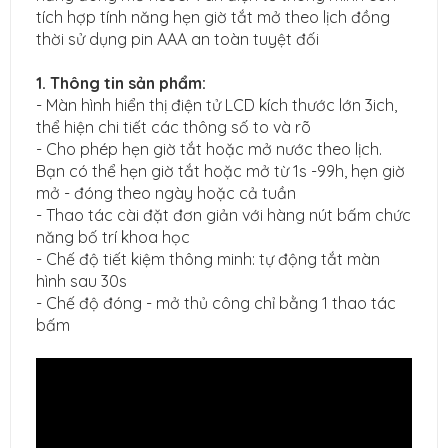
tích hợp tính năng hẹn giờ tắt mở theo lịch đồng
thời sử dụng pin AAA an toàn tuyệt đối
1. Thông tin sản phẩm:
- Màn hình hiển thị điện tử LCD kích thước lớn 3ich,
thể hiện chi tiết các thông số to và rõ
- Cho phép hẹn giờ tắt hoặc mở nước theo lịch.
Bạn có thể hẹn giờ tắt hoặc mở từ 1s -99h, hẹn giờ
mở - đóng theo ngày hoặc cả tuần
- Thao tác cài đặt đơn giản với hàng nút bấm chức
năng bố trí khoa học
- Chế độ tiết kiệm thông minh: tự động tắt màn
hình sau 30s
- Chế độ đóng - mở thủ công chỉ bằng 1 thao tác
bấm