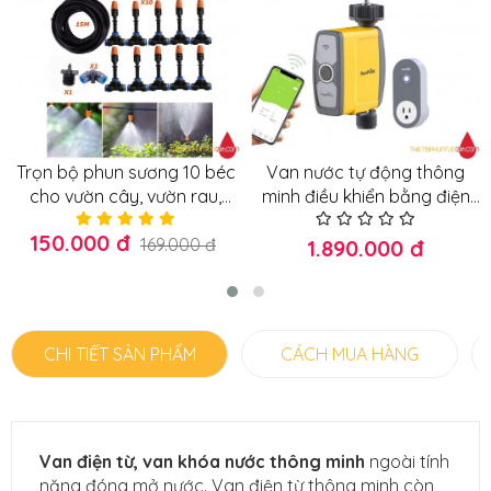
Trọn bộ phun sương 10 béc
Van nước tự động thông
cho vườn cây, vườn rau,
minh điều khiển bằng điện
vườn lan không cần máy
thoại dòng cao cấp
150.000 đ
bơm
169.000 đ
1.890.000 đ
CHI TIẾT SẢN PHẨM
CÁCH MUA HÀNG
Van điện từ, van khóa nước thông minh
ngoài tính
năng đóng mở nước. Van điện từ thông minh còn