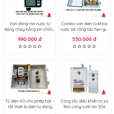
Van đóng mở nước tự
Combo van điện từ khóa
động chạy bằng pin chống
nước và công tắc hẹn giờ
nước dùng tưới cây hẹn giờ
tự động ráp sẵn tủ điện
990.000 đ
530.000 đ
mở nước tự động thế hệ 2
bảo hành 1 đổi 1
Tủ điện 4.0 cho phép bật -
Công tắc điều khiển từ xa
tắt thiết bị điện tự động
1km công suất lớn 30a
theo lịch hoặc điều khiển từ