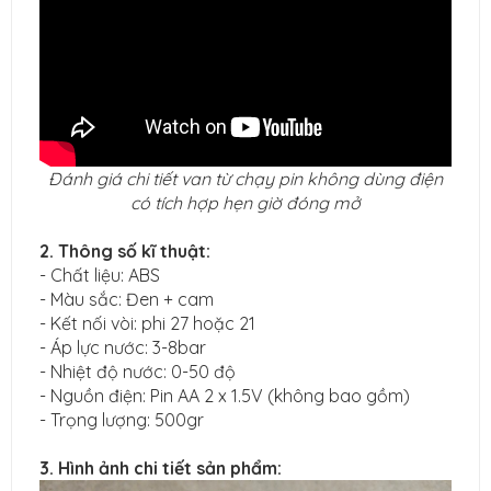
Đánh giá chi tiết van từ chạy pin không dùng điện
có tích hợp hẹn giờ đóng mở
2. Thông số kĩ thuật:
- Chất liệu: ABS
- Màu sắc: Đen + cam
- Kết nối vòi: phi 27 hoặc 21
- Áp lực nước: 3-8bar
- Nhiệt độ nước: 0-50 độ
- Nguồn điện: Pin AA 2 x 1.5V (không bao gồm)
- Trọng lượng: 500gr
3. Hình ảnh chi tiết sản phẩm: