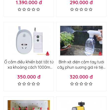
1.390.000 đ
290.000 đ
xa bằng điện thoại
Ổ cắm điều khiển bật tắt từ
Bình xịt điện cầm tay tưới
xa khoảng cách 1000m
cây phun sương giá rẻ tiện
công suất lớn 30a
dụng
350.000 đ
320.000 đ