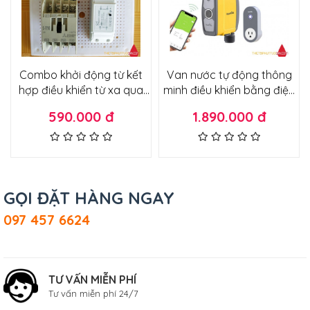
Combo khởi động từ kết
Van nước tự động thông
hợp điều khiển từ xa qua
minh điều khiển bằng điện
wifi dành cho động cơ,
thoại dòng cao cấp
590.000 đ
1.890.000 đ
máy bơm, thiết bị công
suất lớn từ 375w-1500w
GỌI ĐẶT HÀNG NGAY
097 457 6624
TƯ VẤN MIỄN PHÍ
Tư vấn miễn phí 24/7