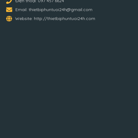
Điện thoại:
097 457 6624
Email:
thietbiphuntuoi24h@gmail.com
Website:
http://thietbiphuntuoi24h.com