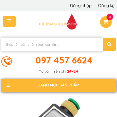
Đăng nhập
Đăng ký
0
☰
TRANG
CHỦ
THI
CÔNG
-
LẮP
097 457 6624
ĐẶT
KIẾN
Tư vấn miễn phí
24/24
THỨC
KHÁCH
DANH MỤC SẢN PHẨM
PHẢN
HỒI
LIÊN
HỆ