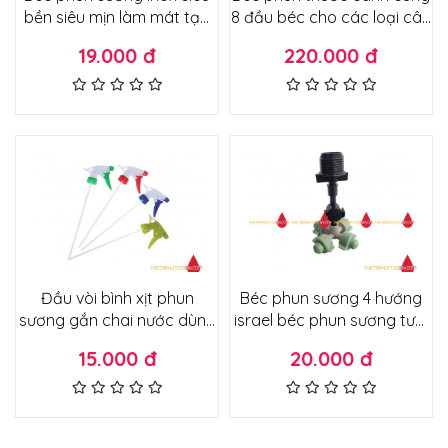
bền siêu mịn làm mát tạo
8 đầu béc cho các loại cây
ẩm quán ăn quán cafe sân
ăn quả, cây chuối, cây
19.000 đ
220.000 đ
vườn sương mỏng không
cảnh các loại
ướt
Đầu vòi bình xịt phun
Béc phun sương 4 hướng
sương gắn chai nước dùng
israel béc phun sương tưới
tưới cây xịt khử khuẩn
lan, tưới rau, cây cảnh , làm
15.000 đ
20.000 đ
mát loại tốt chân ren 21