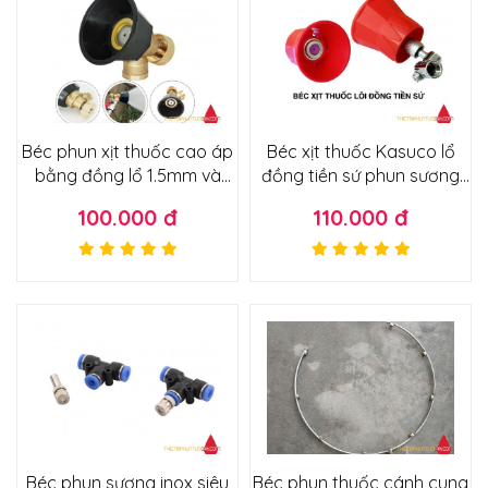
Béc phun xịt thuốc cao áp
Béc xịt thuốc Kasuco lổ
bằng đồng lổ 1.5mm và
đồng tiền sứ phun sương
1.2mm có núm chỉnh tầm
nhuyễn ít hao thuốc
100.000 đ
110.000 đ
phun
Béc phun sương inox siêu
Béc phun thuốc cánh cung