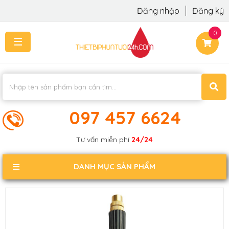
Đăng nhập
Đăng ký
0
☰
TRANG
CHỦ
THI
CÔNG
-
LẮP
097 457 6624
ĐẶT
KIẾN
Tư vấn miễn phí
24/24
THỨC
KHÁCH
DANH MỤC SẢN PHẨM
PHẢN
HỒI
LIÊN
HỆ