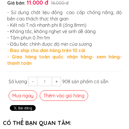
11.000 đ
Giá bán:
16.000 đ
- Sử dụng chất liệu đồng cao cấp chống nắng, độ
bền cao thách thức thời gian
- Kết nối T nối nhanh phi 8 (ống 8mm)
- Không tắc, không nghẹt vệ sinh dễ dàng
- Tầm phun 0.7m-1m
- Đầu béc chỉnh được độ mịn của sương
-
Bao ship cho đơn hàng trên 10 cái
- Giao hàng toàn quốc: nhận hàng- xem hàng-
thanh toán
Số lượng
-
+
908 sản phẩm có sẵn
Mua ngay
Thêm vào giỏ hàng
CÓ THỂ BẠN QUAN TÂM: