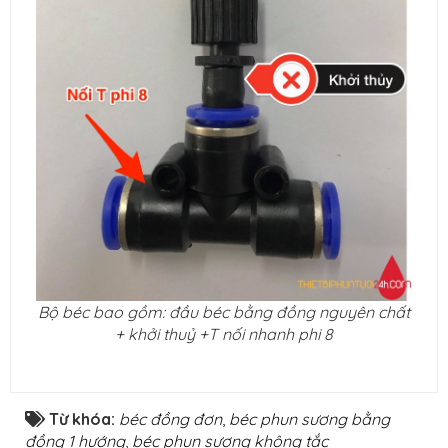
Bộ béc bao gồm: đầu béc bằng đồng nguyên chất
+ khởi thuỷ +T nối nhanh phi 8
Từ khóa:
béc đồng đơn
,
béc phun sương bằng
đồng 1 hướng
,
béc phun sương không tắc