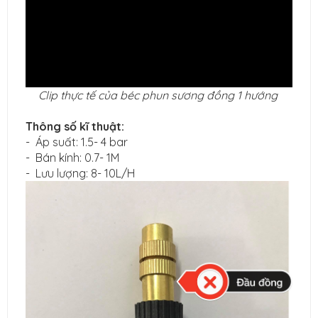
Clip thực tế của béc phun sương đồng 1 hướng
Thông số kĩ thuật:
- Áp suất: 1.5- 4 bar
- Bán kính: 0.7- 1M
- Lưu lượng: 8- 10L/H