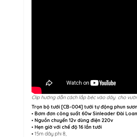
Clip hướng dẫn cách lắp béc vào dây cho vườn l
Trọn bộ tưới [CB-004] tưới tự động phun sươ
▪️
Bơm đơn công suất 60w Sinleader Đài Loa
▪️
Nguồn chuyển 12v dùng điện 220v
▪️
Hẹn giờ với chế độ 16 lần tưới
▪️ 15m dây phi 8,