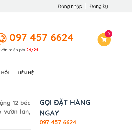
Đăng nhập
Đăng ký
097 457 6624
0
 vấn miễn phí
24/24
 HỒI
LIÊN HỆ
GỌI ĐẶT HÀNG
ộng 12 béc
o vườn lan,
NGAY
097 457 6624