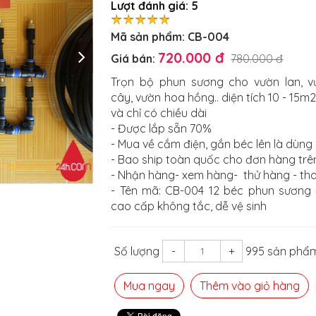
Lượt đánh giá:
5
Mã sản phẩm:
CB-004
720.000 đ
Giá bán:
780.000 đ
Trọn bộ phun sương cho vườn lan, v
cây, vườn hoa hồng.. diện tích 10 - 15m
và chỉ có chiều dài
- Được lắp sẵn 70%
- Mua về cắm điện, gắn béc lên là dùng
- Bao ship toàn quốc cho đơn hàng trê
- Nhận hàng- xem hàng- thử hàng - th
- Tên mã: CB-004 12 béc phun sương
cao cấp không tắc, dễ vệ sinh
Số lượng
-
+
995 sản phẩm
Mua ngay
Thêm vào giỏ hàng