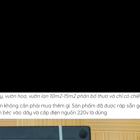
ây, vườn hoa, vườn lan 10m2-15m2 phân bố thưa và chỉ có chiề
iện không cần phải mua thêm gì. Sản phẩm đã được ráp sẵn 
n béc vào dây và cấp điện nguồn 220v là dùng.