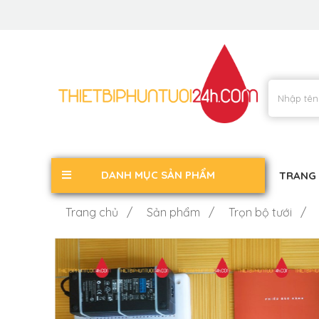
DANH MỤC SẢN PHẨM
TRANG
Trang chủ /
Sản phẩm /
Trọn bộ tưới /