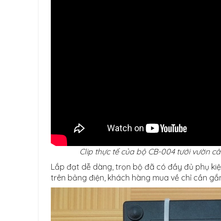
Clip thực tế của bộ CB-004 tưới vườn c
Lắp đạt dễ dàng, trọn bộ đã có đầy đủ phụ k
trên bảng điện, khách hàng mua về chỉ cần gắ