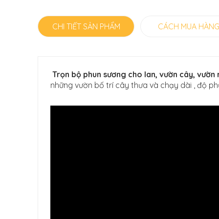
CHI TIẾT SẢN PHẨM
CÁCH MUA HÀN
Trọn bộ phun sương cho lan, vườn cây, vườn 
những vườn bố trí cây thưa và chạy dài , độ p