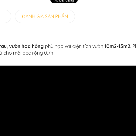
G
ĐÁNH GIÁ SẢN PHẨM
rau, vườn hoa hồng
phù hợp với diện tích vườn
10m2-15m2
. 
hủ cho mỗi béc rộng 0.7m