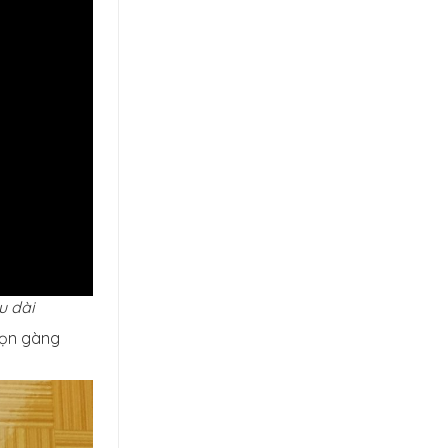
u dài
gọn gàng