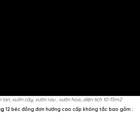
an, vuờn cây, vườn rau , vườn hoa,..diện tích 10-15m2
ng
12 béc đồng đơn hướng cao cấp không tắc bao gồm :
n