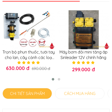
Trọn bộ phun thuốc, tưới tay
Máy bơm đôi mini tăng áp
cho lan, cây cảnh các loại
Sinleader 12V chính hãng
có khóa
630.000 đ
690.000 đ
299.000 đ
CHI TIẾT SẢN PHẨM
CÁCH MUA HÀNG