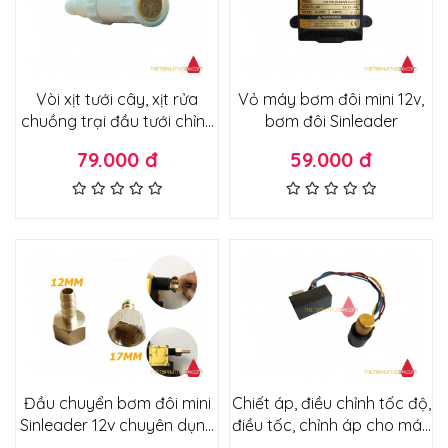
Vòi xịt tưới cây, xịt rửa
Vỏ máy bơm đôi mini 12v,
chuồng trại đầu tưới chỉnh
bơm đôi Sinleader
được tầm phun xa rộng
79.000 đ
59.000 đ
Đầu chuyển bơm đôi mini
Chiết áp, điều chỉnh tốc độ,
Sinleader 12v chuyên dụng
điều tốc, chỉnh áp cho máy
ra dây 12mm khớp nối ren
bơm mini 12v 10a, chuyên