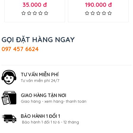
35.000 đ
190.000 đ
trong 17mm ra 12mm bằng
dụng cho bơm đôi - có bảo
đồng
hành
GỌI ĐẶT HÀNG NGAY
097 457 6624
TƯ VẤN MIỄN PHÍ
Tư vấn miễn phí 24/7
GIAO HÀNG TẬN NƠI
Giao hàng - xem hàng- thanh toán
BẢO HÀNH 1 ĐỔI 1
Bảo hành 1 đổi 1 từ 6 - 12 tháng