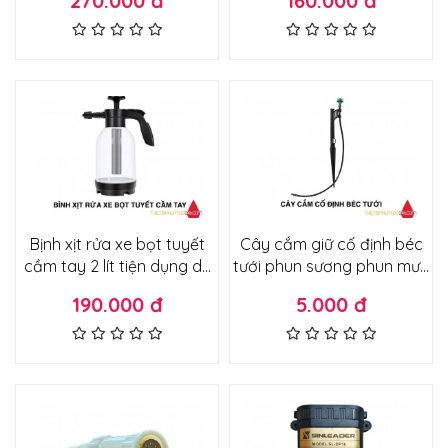
270.000 đ
160.000 đ
chuyên dụng lắp bơm đôi
mini 12v
Bịnh xịt rửa xe bọt tuyết
Cây cắm giữ cố định béc
cầm tay 2 lít tiện dụng dễ
tưới phun sương phun mưa
dùng nhiều bọt ít hao 2 chế
độ bền cao
190.000 đ
5.000 đ
độ phun