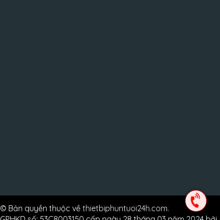
© Bản quyền thuộc về
thietbiphuntuoi24h.com
.
GPHKD số: 53C8003150 cấp ngày 28 tháng 03 năm 2024 bởi