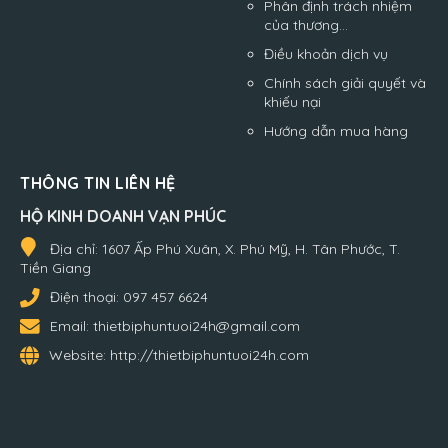
Phân định trách nhiệm
của thương...
Điều khoản dịch vụ
Chính sách giải quyết và
khiếu nại
Hướng dẫn mua hàng
THÔNG TIN LIÊN HỆ
HỘ KINH DOANH VẠN PHÚC
Địa chỉ:
1607 Ấp Phú Xuân, X. Phú Mỹ, H. Tân Phước, T.
Tiền Giang
Điện thoại:
097 457 6624
Email:
thietbiphuntuoi24h@gmail.com
Website:
http://thietbiphuntuoi24h.com