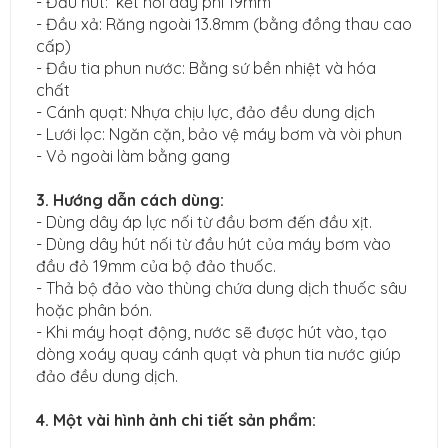
- Đầu hút: kết nối dây phi 19mm
- Đầu xả: Răng ngoài 13.8mm (bằng đồng thau cao
cấp)
- Đầu tia phun nước: Bằng sứ bền nhiệt và hóa
chất
- Cánh quạt: Nhựa chịu lực, đảo đều dung dịch
- Lưới lọc: Ngăn cặn, bảo vệ máy bơm và vòi phun
- Vỏ ngoài làm bằng gang
3. Hướng dẫn cách dùng:
- Dùng dây áp lực nối từ đầu bơm đến đầu xịt.
- Dùng dây hút nối từ đầu hút của máy bơm vào
đầu đỏ 19mm của bộ đảo thuốc.
- Thả bộ đảo vào thùng chứa dung dịch thuốc sâu
hoặc phân bón.
- Khi máy hoạt động, nước sẽ được hút vào, tạo
dòng xoáy quay cánh quạt và phun tia nước giúp
đảo đều dung dịch.
4. Một vài hình ảnh chi tiết sản phẩm: