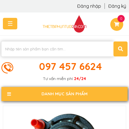
Đăng nhập
Đăng ký
0
☰
TRANG
CHỦ
THI
CÔNG
-
LẮP
097 457 6624
ĐẶT
KIẾN
Tư vấn miễn phí
24/24
THỨC
KHÁCH
DANH MỤC SẢN PHẨM
PHẢN
HỒI
LIÊN
HỆ