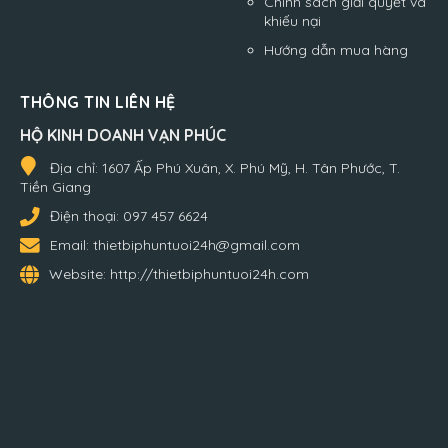
Chính sách giải quyết và
khiếu nại
Hướng dẫn mua hàng
THÔNG TIN LIÊN HỆ
HỘ KINH DOANH VẠN PHÚC
Địa chỉ:
1607 Ấp Phú Xuân, X. Phú Mỹ, H. Tân Phước, T.
Tiền Giang
Điện thoại:
097 457 6624
Email:
thietbiphuntuoi24h@gmail.com
Website:
http://thietbiphuntuoi24h.com