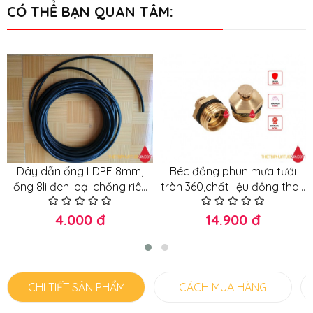
CÓ THỂ BẠN QUAN TÂM:
Dây dẫn ống LDPE 8mm,
Béc đồng phun mưa tưới
ống 8li đen loại chống riêu
tròn 360,chất liệu đồng thau
chống nắng loại tốt
nguyên khối, đầu béc chỉnh
được tia nước, tầm phun
4.000 đ
14.900 đ
rộng
CHI TIẾT SẢN PHẨM
CÁCH MUA HÀNG