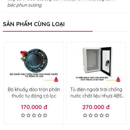
béc phun sương
SẢN PHẨM CÙNG LOẠI
Bộ khuấy đảo trộn phân
Tủ điện ngoài trời chống
thuốc tự động có lọc
nước chất liệu nhựa ABS
kích thước 30x20x15cm
170.000 đ
270.000 đ
chuyên dụng lắp bơm đôi
mini 12v