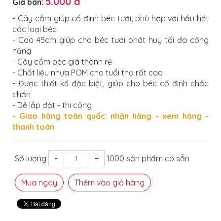
5.000 đ
Giá bán:
- Cây cắm giúp cố định béc tưới, phù hợp với hầu hết
các loại béc
- Cao 45cm giúp cho béc tưới phát huy tối đa công
năng
- Cây cắm béc giá thành rẻ
- Chất liệu nhựa POM cho tuổi thọ rất cao
- Được thiết kế đặc biệt, giúp cho béc cố định chắc
chắn
- Dễ lắp đặt - thi công
- Giao hàng toàn quốc: nhận hàng - xem hàng -
thanh toán
Số lượng
-
+
1000 sản phẩm có sẵn
Mua ngay
Thêm vào giỏ hàng