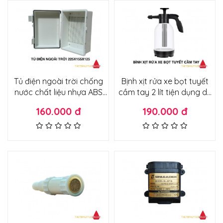
Tủ điện ngoài trời chống
Bịnh xịt rửa xe bọt tuyết
nước chất liệu nhựa ABS
cầm tay 2 lít tiện dụng dễ
kích thước 225x155x125
dùng nhiều bọt ít hao 2 chế
160.000 đ
190.000 đ
độ phun