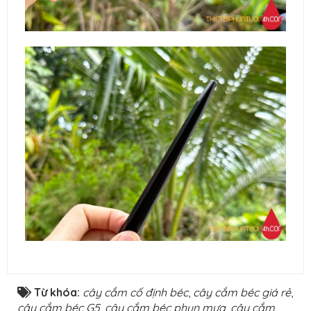
Từ khóa:
cây cắm cố định béc
,
cây cắm béc giá rẻ
,
cây cắm béc G5
,
cây cắm béc phun mưa
,
cây cắm