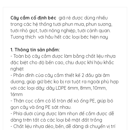
Cây cắm cố định béc
giá rẻ được dùng nhiều
trong các hệ thống tưới phun mưa, phun sương,
tưới nhỏ giọt, tưới nông nghiệp, tưới cảnh quan.
Tương thích với hầu hết các loại béc hiện nay
1. Thông tin sản phẩm:
- Toàn bộ cây cắm được làm bằng chất liệu nhựa
đặc biệt cho độ bền cao, chịu được khí hậu khắc
nghiệt
- Phần đỉnh của cây cắm thiết kế 2 đầu gài âm
dương, giúp giữ béc ko bị rơi tuột ra ngoài phù hợp
với các loại dây: dây LDPE 6mm, 8mm, 10mm,
16mm
- Thân cọc cắm có lổ tròn để xỏ ống PE, giúp bó
gọn cây và ống PE sát nhau.
- Phía dưới cùng được làm nhọn để cắm được dễ
dàng trên tất cả các loại bề mặt đất trồng
- Chất liệu nhựa dẻo, bền, dễ dàng di chuyển vị trí