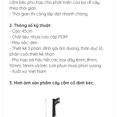
cắm béc phù hợp cho phát triển của bộ rễ cây
theo thời gian.
- Thời gian thi công lắp đặt nhanh chóng
2. Thông số kỹ thuật:
- Cao: 45cm
- Chất liệu: nhựa cao cấp POM
- Màu sắc: đen
- Thiết kế 3 phần: đỉnh gài âm dương, thân đục lổ,
phần cuối thiết kế nhọn
- Phù hợp với hầu hết các loại dây 6mm, 8mm,
10mm, 16mm và béc tưới phun mưa, phun sương
- Xuất xứ: Việt Nam
3. Hình ảnh sản phẩm cây cắm cố định béc: