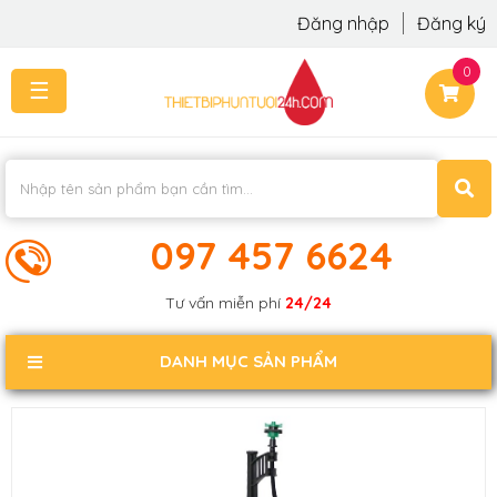
Đăng nhập
Đăng ký
0
☰
TRANG
CHỦ
THI
CÔNG
-
LẮP
097 457 6624
ĐẶT
KIẾN
Tư vấn miễn phí
24/24
THỨC
KHÁCH
DANH MỤC SẢN PHẨM
PHẢN
HỒI
LIÊN
HỆ