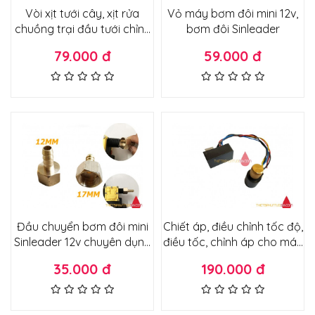
Vòi xịt tưới cây, xịt rửa
Vỏ máy bơm đôi mini 12v,
chuồng trại đầu tưới chỉnh
bơm đôi Sinleader
được tầm phun xa rộng
79.000 đ
59.000 đ
Đầu chuyển bơm đôi mini
Chiết áp, điều chỉnh tốc độ,
Sinleader 12v chuyên dụng
điều tốc, chỉnh áp cho máy
ra dây 12mm khớp nối ren
bơm mini 12v 10a, chuyên
35.000 đ
190.000 đ
trong 17mm ra 12mm bằng
dụng cho bơm đôi - có bảo
đồng
hành