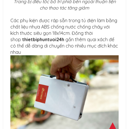
Trang bị điều tốc bố trí phiá bên ngoài thuận tiện
cho thao tác tăng giảm
Các phụ kiện được ráp sẵn trong tủ điện làm bằng
chất liệu nhựa ABS chống nước chống cháy với
kích thước siêu gọn 18x14cm. Đồng thời
shop
thietbiphuntuoi24h
gắn thêm quai xách để
có thể dễ dàng di chuyển cho nhiều mục đích khác
nhau