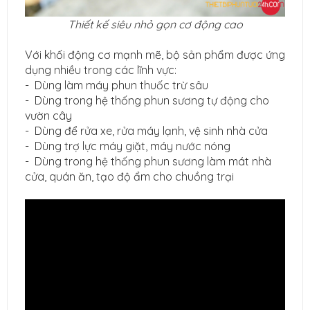
Thiết kế siêu nhỏ gọn cơ động cao
Với khối động cơ mạnh mẽ, bộ sản phẩm được ứng
dụng nhiều trong các lĩnh vực:
- Dùng làm máy phun thuốc trừ sâu
- Dùng trong hệ thống phun sương tự động cho
vườn cây
- Dùng để rửa xe, rửa máy lạnh, vệ sinh nhà cửa
- Dùng trợ lực máy giặt, máy nước nóng
- Dùng trong hệ thống phun sương làm mát nhà
cửa, quán ăn, tạo độ ẩm cho chuồng trại