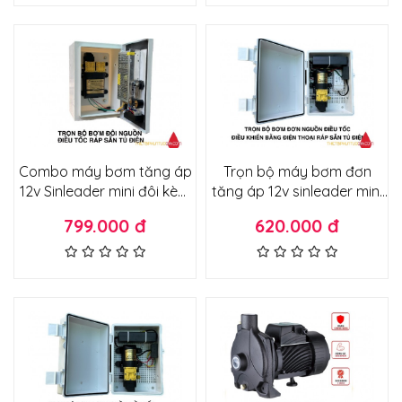
Combo máy bơm tăng áp
Trọn bộ máy bơm đơn
12v Sinleader mini đôi kèm
tăng áp 12v sinleader mini
nguồn chuyển và điều tốc
kèm biến điện điều tốc và
799.000 đ
620.000 đ
ráp sẵn gọn trong tủ điện
công tắc điện thoại từ xa
qua wifi ráp sẵn tủ điện