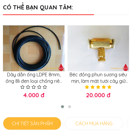
CÓ THỂ BẠN QUAN TÂM:
Dây dẫn ống LDPE 8mm,
Béc đồng phun sương siêu
ống 8li đen loại chống riêu
mịn, làm mát tưới cây giữ
chống nắng loại tốt
ẩm
4.000 đ
20.000 đ
CHI TIẾT SẢN PHẨM
CÁCH MUA HÀNG