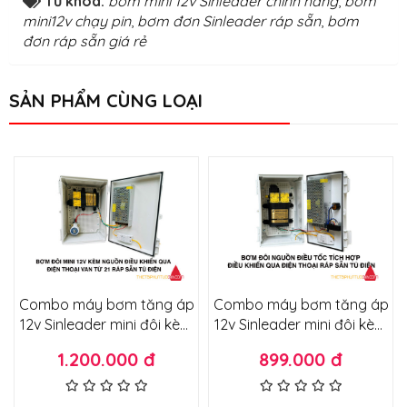
Từ khóa:
bơm mini 12v Sinleader chính hãng
,
bơm
mini12v chạy pin
,
bơm đơn Sinleader ráp sẵn
,
bơm
đơn ráp sẵn giá rẻ
SẢN PHẨM CÙNG LOẠI
Combo máy bơm tăng áp
Combo máy bơm tăng áp
12v Sinleader mini đôi kèm
12v Sinleader mini đôi kèm
nguồn điều khiển qua điện
nguồn điều khiển qua điện
1.200.000 đ
899.000 đ
thoại và van từ đóng mở
thoại và điều tốc ráp sẵn
nước ráp sẵn tủ điện
tủ điện