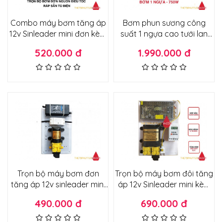
Combo máy bơm tăng áp
Bơm phun sương công
12v Sinleader mini đơn kèm
suất 1 ngựa cao tưới lan
nguồn chuyển và điều tốc
cây cảnh vườn rau máy
520.000 đ
1.990.000 đ
ráp sẵn tủ điện
khỏe chạy êm tải được 120
béc
Trọn bộ máy bơm đơn
Trọn bộ máy bơm đôi tăng
tăng áp 12v sinleader mini
áp 12v Sinleader mini kèm
kèm biến điện công tắc
biến điện, công tắc hẹn giờ
490.000 đ
690.000 đ
điện thoại từ xa qua wifi
tự động ráp sẵn bảng điện
ráp sẵn bảng điện