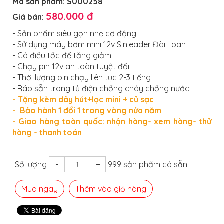
Mã sản phẩm:
S000258
580.000 đ
Giá bán:
- Sản phẩm siêu gọn nhẹ cơ động
- Sử dụng máy bơm mini 12v Sinleader Đài Loan
- Có điều tốc để tăng giảm
- Chạy pin 12v an toàn tuyệt đối
- Thời lượng pin chạy liên tục 2-3 tiếng
- Ráp sẵn trong tủ điện chống cháy chống nước
- Tặng kèm dây hút+lọc mini + củ sạc
- Bảo hành 1 đổi 1 trong vòng nửa năm
- Giao hàng toàn quốc: nhận hàng- xem hàng- thử
hàng - thanh toán
Số lượng
-
+
999 sản phẩm có sẵn
Mua ngay
Thêm vào giỏ hàng