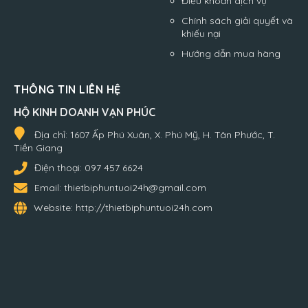
Điều khoản dịch vụ
Chính sách giải quyết và
khiếu nại
Hướng dẫn mua hàng
THÔNG TIN LIÊN HỆ
HỘ KINH DOANH VẠN PHÚC
Địa chỉ:
1607 Ấp Phú Xuân, X. Phú Mỹ, H. Tân Phước, T.
Tiền Giang
Điện thoại:
097 457 6624
Email:
thietbiphuntuoi24h@gmail.com
Website:
http://thietbiphuntuoi24h.com