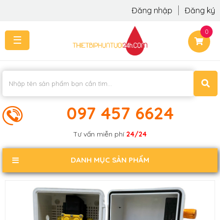
Đăng nhập
Đăng ký
0
☰
TRANG
CHỦ
THI
CÔNG
-
LẮP
097 457 6624
ĐẶT
KIẾN
Tư vấn miễn phí
24/24
THỨC
KHÁCH
DANH MỤC SẢN PHẨM
PHẢN
HỒI
LIÊN
HỆ