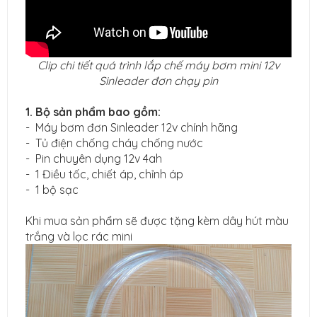
Clip chi tiết quá trình lắp chế máy bơm mini 12v
Sinleader đơn chạy pin
1. Bộ sản phẩm bao gồm:
- Máy bơm đơn Sinleader 12v chính hãng
- Tủ điện chống cháy chống nước
- Pin chuyên dụng 12v 4ah
- 1 Điều tốc, chiết áp, chỉnh áp
- 1 bộ sạc
Khi mua sản phẩm sẽ được tặng kèm dây hút màu
trắng và lọc rác mini