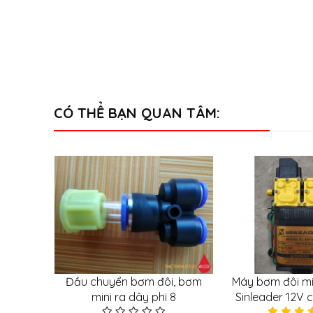
CÓ THỂ BẠN QUAN TÂM:
hống nước
Đầu chuyển bơm đôi, bơm
Máy bơm đôi mi
ích thước
mini ra dây phi 8
Sinleader 12V 
dụng lắp