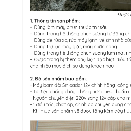
Được r
1. Thông tin sản phẩm:
- Dùng làm máy phun thuốc trừ sâu
- Dùng trong hệ thống phun sương tự động ch
- Dùng để rửa xe, rửa máy lạnh, vệ sinh nhà cử
- Dùng trợ lực máy giặt, máy nước nóng
- Dùng trong hệ thống phun sương làm mát nh
- Được trang bị thêm phụ kiện đặc biệt: điều 
cho nhiều mục đích sự dụng khác nhau
2. Bộ sản phẩm bao gồm:
- Máy bơm đôi Sinleader 12v chính hãng công 
- Tủ điện chống cháy, chống nước tiêu chuẩn 
- Nguồn chuyển điện 220v sang 12v cấp cho 
- 1 điều tốc, chiết áp, chỉnh áp chuyên dụng c
- Khi mua sản phẩm sẽ được tặng kèm dây hút 