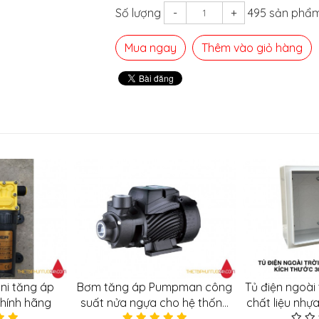
Số lượng
-
+
495 sản phẩm
Mua ngay
Thêm vào giỏ hàng
ni tăng áp
Bơm tăng áp Pumpman công
Tủ điện ngoài
chính hãng
suất nửa ngựa cho hệ thống
chất liệu nhự
tưới, tăng áp lực nước
30x20x15cm c