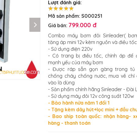
Lượt đánh giá:
Mã sản phẩm:
S000251
799.000 đ
Giá bán:
Combo máy bơm đôi Sinleader( bơ
tăng áp mini 12v kèm nguồn và điều tố
- Sử dụng điện 220v
- Có trang bị điều tốc, chỉnh áp để 
mạnh yếu của máy bơm
- Được ráp sẵn gọn gàng trong tủ 
chống cháy chống nước, mua về chỉ
vào là dùng
- Sản phẩm chính hãng Sinleader - Đài
- Sử dụng máy đôi 12v công suất 120w
- Bảo hành nửa năm 1 đổi 1
- Tặng kèm dây hút+lọc mini + đầu ch
- Bao ship toàn quốc: nhận hàng- 
hàng - thanh toán