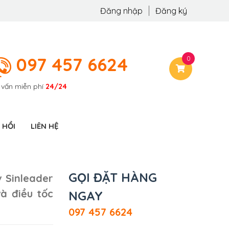
Đăng nhập
Đăng ký
097 457 6624
0
 vấn miễn phí
24/24
 HỒI
LIÊN HỆ
GỌI ĐẶT HÀNG
 Sinleader
à điều tốc
NGAY
097 457 6624