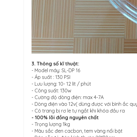
3. Thông số kĩ thuật:
- Model máy: SL-DP 16
- Áp suất : 130 PSI
- Lưu lượng: 10- 12 lít / phút
- Công suất: 130w
- Cường độ dòng điện: max 4-7A
- Dòng điện vào 12v( dùng được với bình ắc q
- Có trang bị rơ le tự ngắt khi khóa đầu ra
- 100% lõi đồng nguyên chất
- Trọng lượng 1kg
- Màu sắc đen cacbon, tem vàng nổi bật