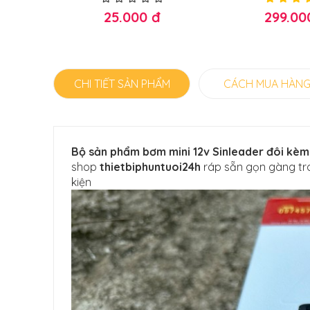
2v
đ
25.000 đ
299.00
CHI TIẾT SẢN PHẨM
CÁCH MUA HÀN
Bộ sản phẩm bơm mini 12v Sinleader đôi kè
shop
thietbiphuntuoi24h
ráp sẵn gọn gàng tr
kiện