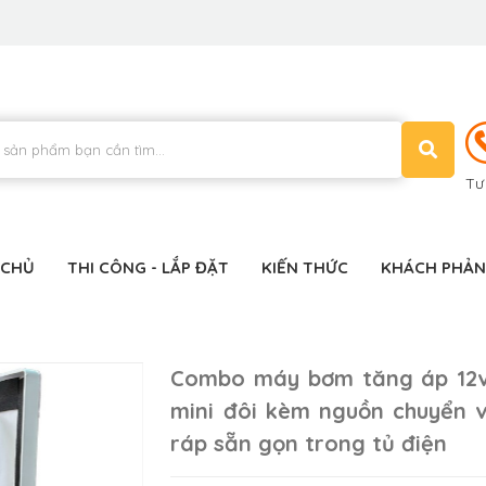
Tư
 CHỦ
THI CÔNG - LẮP ĐẶT
KIẾN THỨC
KHÁCH PHẢN
Combo máy bơm tăng áp 12v
mini đôi kèm nguồn chuyển v
ráp sẵn gọn trong tủ điện