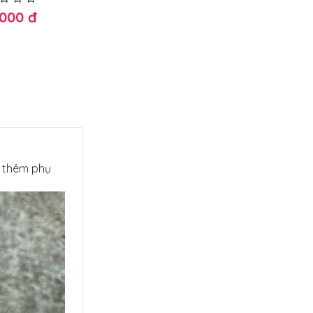
 mini 12v
.000 đ
25.000 đ
2
a thêm phụ