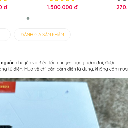
bơm đôi
0 đ
1.500.000 đ
270
G
ĐÁNH GIÁ SẢN PHẨM
m nguồn
chuyển và điều tốc chuyên dụng bơm đôi, được
ong tủ điện. Mua về chỉ cần cắm điện là dùng, không cần mu