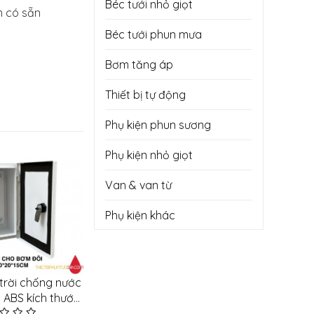
Béc tưới nhỏ giọt
 có sẵn
Béc tưới phun mưa
Bơm tăng áp
Thiết bị tự động
Phụ kiện phun sương
Phụ kiện nhỏ giọt
Van & van từ
Phụ kiện khác
 trời chống nước
Đầu chuyển bơm đôi, bơm
Máy bơm
a ABS kích thước
mini ra dây phi 8
Sinlead
huyên dụng lắp