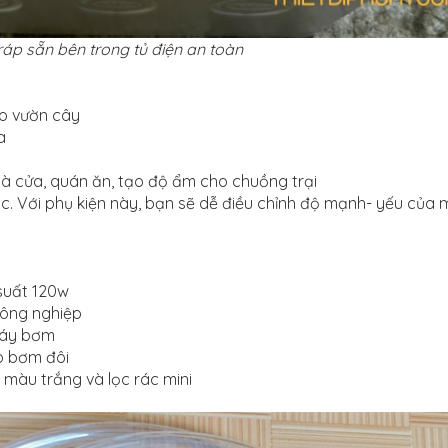
áp sẵn bên trong tủ điện an toàn
o vườn cây
a
à cửa, quán ăn, tạo độ ẩm cho chuồng trại
tốc. Với phụ kiện này, bạn sẽ dễ điều chỉnh độ mạnh- yếu củ
suất 120w
công nghiệp
máy bơm
ho bơm đôi
màu trắng và lọc rác mini