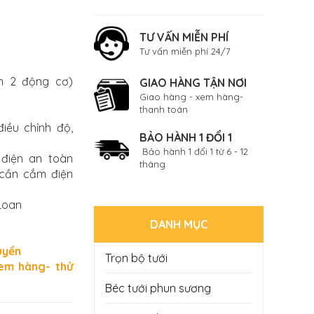
TƯ VẤN MIỄN PHÍ
Tư vấn miễn phí 24/7
m 2 động cơ)
GIAO HÀNG TẬN NƠI
c
Giao hàng - xem hàng-
thanh toán
điều chỉnh độ,
BẢO HÀNH 1 ĐỔI 1
Bảo hành 1 đổi 1 từ 6 - 12
điện an toàn
tháng
 cần cắm điện
 Loan
DANH MỤC
uyển
Trọn bộ tưới
xem hàng- thử
Béc tưới phun sương