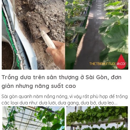
Trồng dưa trên sân thượng ở Sài Gòn, đơn
giản nhưng năng suất cao
Sài gòn quanh năm nắng nóng, vì vậy rất phù hợp để trồng
các loại dưa như: dưa lưới, dưa gang, dưa bở, dưa leo....