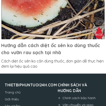
Hướng dẫn cách diệt ốc sên ko dùng thuốc
cho vườn rau sạch tại nhà
Cách diệt ốc sên ko cần dùng thuốc, đơn giản dễ thực hiện
đem lại hiệu quả cao
THIETBIPHUNTUOI24H.COM
CHÍNH SÁCH VÀ
HƯỚNG DẪN
Trang chủ
Chính sách bảo hành
Giới thiệu
Vận chuyển và giao