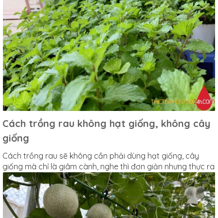
Cách trồng rau không hạt giống, không cây
giống
Cách trồng rau sẽ không cần phải dùng hạt giống, cây
giống mà chỉ là giâm cành, nghe thì đơn giản nhưng thực ra
là nó đơn giản thiệt