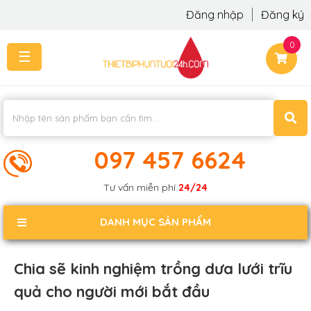
Đăng nhập
Đăng ký
0
☰
TRANG
CHỦ
THI
CÔNG
-
LẮP
097 457 6624
ĐẶT
KIẾN
Tư vấn miễn phí
24/24
THỨC
KHÁCH
DANH MỤC SẢN PHẨM
PHẢN
HỒI
Chia sẽ kinh nghiệm trồng dưa lưới trĩu
LIÊN
quả cho người mới bắt đầu
HỆ