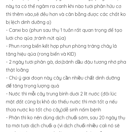
này ta có thể ngâm ra canh khi nào tưới phân hữu cơ
thì thêm vào,sẽ đều hơn và cân bằng được các chất ko
bị lệch dinh dưỡng ạ)
- Canxi bo (phun sau thụ 1 tuần rất quan trọng để tạo
lưới cho qủa ,tránh nứt qủa)
- Phun rong biển kết hợp phun phòng tráng cháy lá
tăng hiệu qủa (rong biển và KID)
- 2 ngày tưới phân gà, dơi,bánh dầu đậu tương nhớ pha
thật loãng
- Chú ý giai đoạn này cây cần nhiều chất dinh dưỡng
để tăng trọng lượng quả
- Nước thì mỗi cây trung bình duới 2 lít nước (đôi lúc
mặt đất cũng bị khô do thiếu nước thì mới tốt ạ nếu
thừa nước ko tốt cho cây)dễ sinh nấm bệnh
- Phân thì ko nên dùng dịch chuối sớm, sau 20 ngày thụ
ta mới tưới dịch chuối ạ (vì dịch chuối nhiều cali nó sẽ