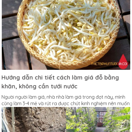
Hướng dẫn chi tiết cách làm giá đỗ bằng
khăn, không cần tưới nước
Người người làm giá, nhà nhà làm giá trong đợt này, mình
cũng làm 3-4 mẻ và rút ra được chút kinh nghiệm nên muốn
chia sẻ tới mọi người. Cách làm giá trắng và mập không
mất công tưới nước chỉ sau 2,5-3 ngày là thu hoạch