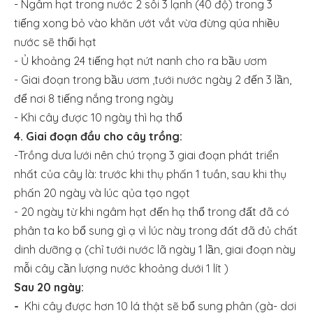
- Ngâm hạt trong nước 2 sôi 3 lạnh (40 độ) trong 3
tiếng xong bỏ vào khăn ướt vắt vừa đừng qúa nhiều
nước sẽ thối hạt
- Ủ khoảng 24 tiếng hạt nứt nanh cho ra bầu ươm
- Giai đoạn trong bầu ươm ,tưới nước ngày 2 đến 3 lần,
để nơi 8 tiếng nắng trong ngày
- Khi cây được 10 ngày thì hạ thổ
4. Giai đoạn đầu cho cây trồng:
-Trồng dưa lưới nên chú trọng 3 giai đoạn phát triển
nhất của cây là: trước khi thụ phấn 1 tuần, sau khi thụ
phấn 20 ngày và lúc qủa tạo ngọt
- 20 ngày từ khi ngâm hạt đến hạ thổ trong đất đã có
phân ta ko bổ sung gì ạ vì lúc này trong đất đã đủ chất
dinh dưỡng ạ (chỉ tưới nước lã ngày 1 lần, giai đoạn này
mỗi cây cần lượng nước khoảng dưới 1 lít )
Sau 20 ngày:
-
Khi cây được hơn 10 lá thật sẽ bổ sung phân (gà- dơi