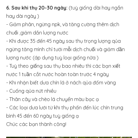
6. Sau khi thụ 20-30 ngày:
(tuỳ giống dài hay ngắn
hay dài ngày )
- Giảm phân, ngừng npk, và tăng cường thêm dịch
chuối ,giảm dần lượng nước
- Khi được 35 đến 45 ngày sau thụ trọng lượng qủa
ngừng tăng mình chỉ tưới mỗi dịch chuối và giảm dần
lượng nước (áp dụng tuỳ loại giống nữa )
- Tuỳ theo giống sau thụ bao nhiêu thì các bạn xiết
nước 1 tuần cắt nước hoàn toàn trước 4 ngày
- Khi nhận biết dưa chín lá ở nách qủa đốm vàng
- Cuống qủa nứt nhiều
- Thân cây và chèo lá chuyển màu bạc ạ
- Các loại dưa lưới từ khi thụ phấn đến lúc chín trung
bình 45 đến 60 ngày tuỳ giống ạ
Chúc các bạn thành công!