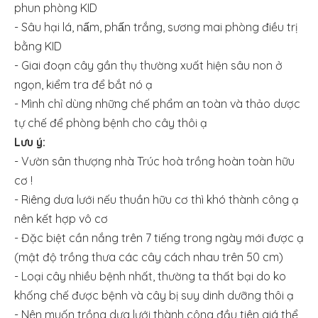
phun phòng KID
- Sâu hại lá, nấm, phấn trắng, sương mai phòng điều trị
bằng KID
- Giai đoạn cây gần thụ thường xuất hiện sâu non ở
ngọn, kiểm tra để bắt nó ạ
- Mình chỉ dùng những chế phẩm an toàn và thảo dược
tự chế để phòng bệnh cho cây thôi ạ
Lưu ý:
- Vườn sân thượng nhà Trúc hoà trồng hoàn toàn hữu
cơ !
- Riêng dưa lưới nếu thuần hữu cơ thì khó thành công ạ
nên kết hợp vô cơ
- Đặc biệt cần nắng trên 7 tiếng trong ngày mới được ạ
(mật độ trồng thưa các cây cách nhau trên 50 cm)
- Loại cây nhiều bệnh nhất, thường ta thất bại do ko
khống chế được bệnh và cây bị suy dinh dưỡng thôi ạ
- Nên muốn trồng dưa lưới thành công đầu tiên giá thể