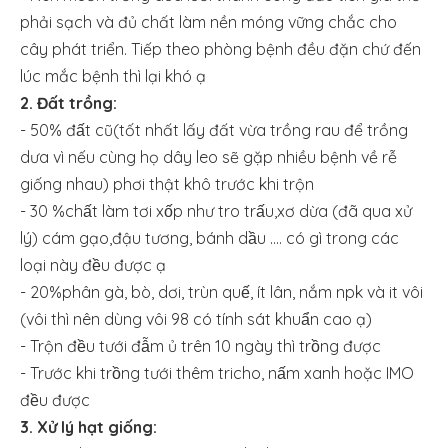
phải sạch và đủ chất làm nền móng vững chắc cho
cây phát triển. Tiếp theo phòng bệnh đều đặn chứ đến
lúc mắc bệnh thì lại khó ạ
2. Đất trồng:
- 50% đất cũ(tốt nhất lấy đất vừa trồng rau để trồng
dưa vì nếu cùng họ dây leo sẽ gặp nhiều bệnh về rễ
giống nhau) phơi thật khô trước khi trộn
- 30 %chất làm tơi xốp như tro trấu,xơ dừa (đã qua xử
lý) cám gạo,đậu tương, bánh dầu .... có gì trong các
loại này đều được ạ
- 20%phân gà, bò, dơi, trùn quế, ít lân, nắm npk và it vôi
(vôi thì nên dùng vôi 98 có tính sát khuẩn cao ạ)
- Trộn đều tưới đẫm ủ trên 10 ngày thì trồng được
- Trước khi trồng tưới thêm tricho, nấm xanh hoặc IMO
đều được
3. Xử lý hạt giống: