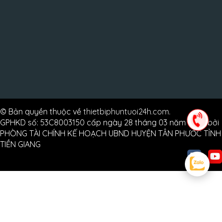
© Bản quyền thuộc về
thietbiphuntuoi24h.com
.
GPHKD số: 53C8003150 cấp ngày 28 tháng 03 năm 2024 bởi
PHÒNG TÀI CHÍNH KẾ HOẠCH UBND HUYỆN TÂN PHƯỚC TỈNH
TIỀN GIANG