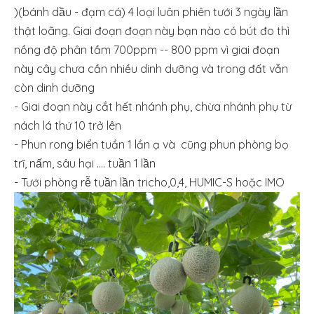
)(bánh dầu - đạm cá) 4 loại luân phiên tưới 3 ngày lần
thật loãng. Giai đoạn đoạn này bạn nào có bút đo thì
nồng độ phân tầm 700ppm -- 800 ppm vì giai đoạn
này cây chưa cần nhiều dinh dưỡng và trong đất vẫn
còn dinh dưỡng
- Giai đoạn này cắt hết nhánh phụ, chừa nhánh phụ từ
nách lá thứ 10 trở lên
- Phun rong biển tuần 1 lần ạ và cũng phun phòng bọ
trĩ, nấm, sâu hại .... tuần 1 lần
- Tưới phòng rễ tuần lần tricho,0,4, HUMIC-S hoặc IMO