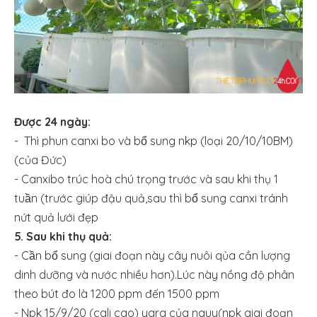
Được 24 ngày:
-
Thì phun canxi bo và bổ sung nkp (loại 20/10/10BM)
(của Đức)
- Canxibo trúc hoà chú trọng trước và sau khi thụ 1
tuần (trước giúp đậu quả,sau thì bổ sung canxi tránh
nứt quả lưới đẹp
5. Sau khi thụ quả:
- Cần bổ sung (giai đoạn này cây nuôi qủa cần lượng
dinh dưỡng và nước nhiều hơn).Lúc này nồng độ phân
theo bút đo là 1200 ppm đến 1500 ppm
- Npk 15/9/20 (cali cao) yara của nauy(npk giai đoạn