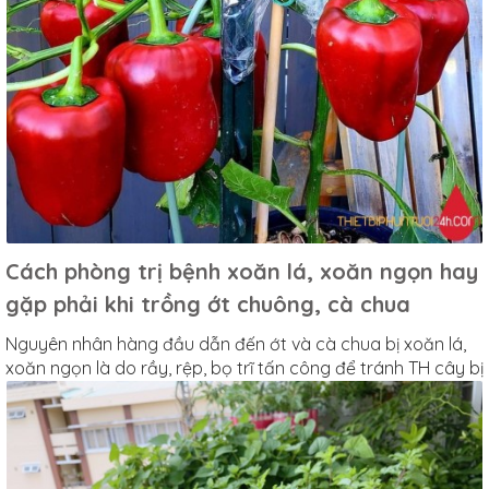
Cách phòng trị bệnh xoăn lá, xoăn ngọn hay
gặp phải khi trồng ớt chuông, cà chua
Nguyên nhân hàng đầu dẫn đến ớt và cà chua bị xoăn lá,
xoăn ngọn là do rầy, rệp, bọ trĩ tấn công để tránh TH cây bị
tái nhiễm bệnh khi m thấy có xuất hiện rầy, rệp cần tiêu diệt
ngay.