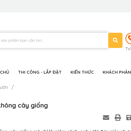
Tư
 CHỦ
THI CÔNG - LẮP ĐẶT
KIẾN THỨC
KHÁCH PHẢN
vườn /
không cây giống