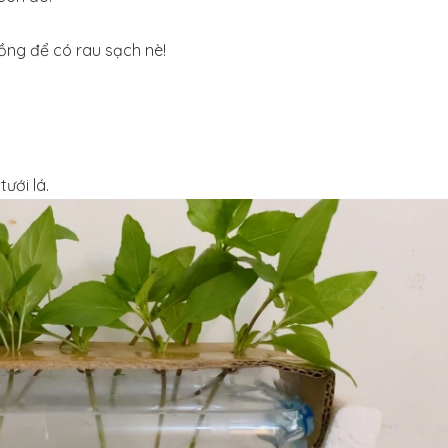
rồng để có rau sạch nè!
ưới lá.