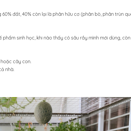
g 60% đất, 40% còn lại là phân hữu cơ (phân bò, phân trùn qu
ế phẩm sinh học, khi nào thấy có sâu rầy mình mới dùng, còn
 hoặc cây con.
cả nhà.