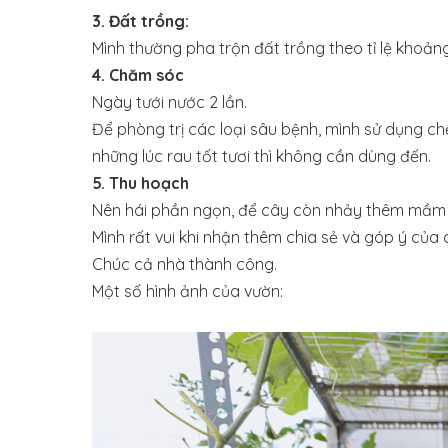
3. Đất trồng:
Mình thường pha trộn đất trồng theo tỉ lệ khoản
4. Chăm sóc
Ngày tưới nước 2 lần.
Để phòng trị các loại sâu bệnh, mình sử dụng ch
những lúc rau tốt tươi thì không cần dùng đến.
5. Thu hoạch
Nên hái phần ngọn, để cây còn nhảy thêm mầm
Mình rất vui khi nhận thêm chia sẻ và góp ý của 
Chúc cả nhà thành công.
Một số hình ảnh của vườn: