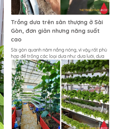
Trồng dưa trên sân thượng ở Sài
Gòn, đơn giản nhưng năng suất
cao
Sài gòn quanh năm nắng nóng, vì vậy rất phù
hợp để trồng các loại dưa như: dưa lưới, dưa
gang, dưa bở, dưa leo....