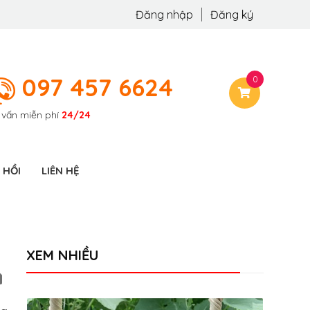
Đăng nhập
Đăng ký
097 457 6624
0
 vấn miễn phí
24/24
 HỒI
LIÊN HỆ
XEM NHIỀU