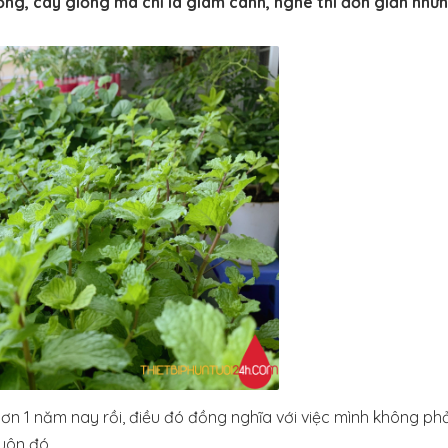
ống, cây giống mà chỉ là giâm cành, nghe thì đơn giản như
ơn 1 năm nay rồi, điều đó đồng nghĩa với việc mình không phả
uôn đó.