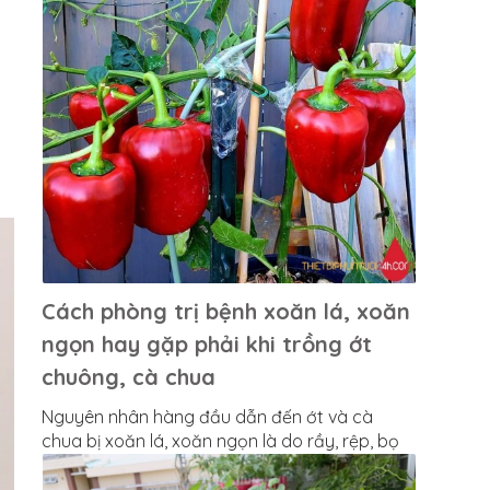
Cách phòng trị bệnh xoăn lá, xoăn
ngọn hay gặp phải khi trồng ớt
chuông, cà chua
Nguyên nhân hàng đầu dẫn đến ớt và cà
chua bị xoăn lá, xoăn ngọn là do rầy, rệp, bọ
trĩ tấn công để tránh TH cây bị tái nhiễm bệnh
khi m thấy có xuất hiện rầy, rệp cần tiêu diệt