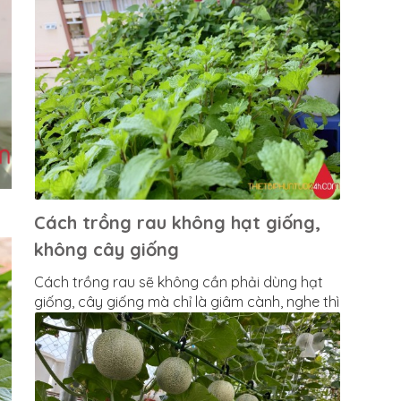
ngay.
Cách trồng rau không hạt giống,
không cây giống
Cách trồng rau sẽ không cần phải dùng hạt
giống, cây giống mà chỉ là giâm cành, nghe thì
đơn giản nhưng thực ra là nó đơn giản thiệt