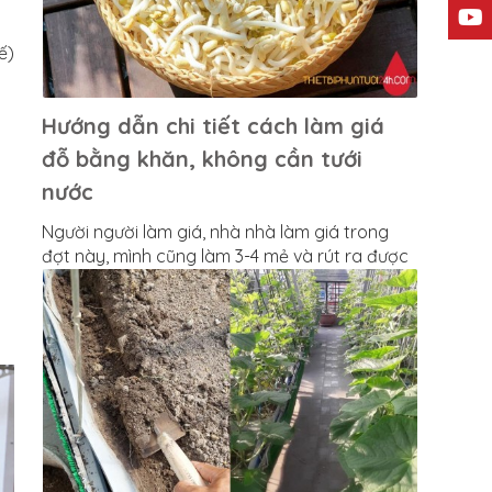
ế)
Hướng dẫn chi tiết cách làm giá
đỗ bằng khăn, không cần tưới
nước
Người người làm giá, nhà nhà làm giá trong
đợt này, mình cũng làm 3-4 mẻ và rút ra được
chút kinh nghiệm nên muốn chia sẻ tới mọi
người. Cách làm giá trắng và mập không mất
công tưới nước chỉ sau 2,5-3 ngày là thu
hoạch