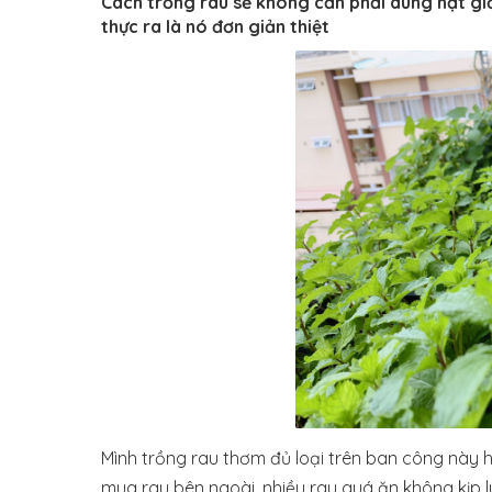
Cách trồng rau sẽ không cần phải dùng hạt gi
thực ra là nó đơn giản thiệt
Mình trồng rau thơm đủ loại trên ban công này h
mua rau bên ngoài, nhiều rau quá ăn không kịp l