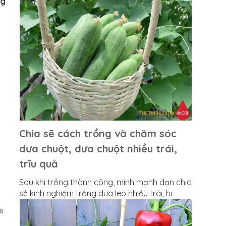
ng
Chia sẽ cách trồng và chăm sóc
dưa chuột, dưa chuột nhiều trái,
trĩu quả
Sau khi trồng thành công, mình mạnh dạn chia
sẻ kinh nghiệm trồng dưa leo nhiều trái, hi
vọng các bạn cũng sẽ làm được điều "sai trái"
i