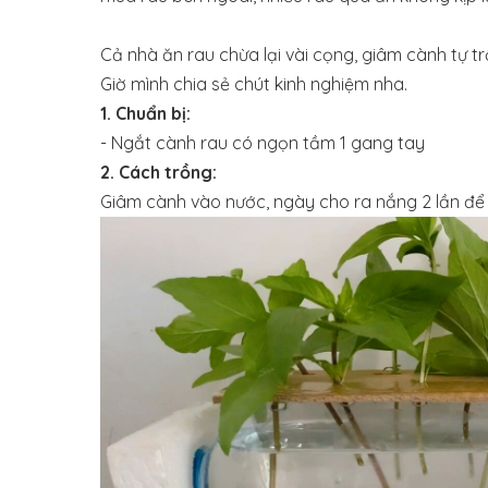
Cả nhà ăn rau chừa lại vài cọng, giâm cành tự t
Giờ mình chia sẻ chút kinh nghiệm nha.
1. Chuẩn bị:
- Ngắt cành rau có ngọn tầm 1 gang tay
2. Cách trồng:
Giâm cành vào nước, ngày cho ra nắng 2 lần để t