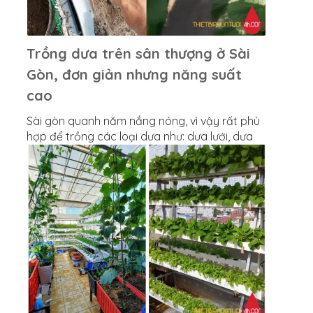
Trồng dưa trên sân thượng ở Sài
Gòn, đơn giản nhưng năng suất
cao
Sài gòn quanh năm nắng nóng, vì vậy rất phù
hợp để trồng các loại dưa như: dưa lưới, dưa
gang, dưa bở, dưa leo....