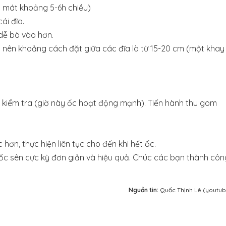
i mát khoảng 5-6h chiều)
ái đĩa.
dễ bò vào hơn.
p nên khoảng cách đặt giữa các đĩa là từ 15-20 cm (một khay
a kiểm tra (giờ này ốc hoạt động mạnh). Tiến hành thu gom
.
ơn, thực hiện liên tục cho đến khi hết ốc.
ốc sên cực kỳ đơn giản và hiệu quả. Chúc các bạn thành côn
Nguồn tin:
Quốc Thịnh Lê (youtu