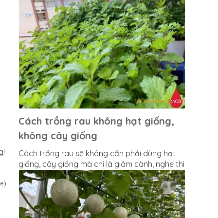
ngay.
Cách trồng rau không hạt giống,
không cây giống
g!
Cách trồng rau sẽ không cần phải dùng hạt
giống, cây giống mà chỉ là giâm cành, nghe thì
đơn giản nhưng thực ra là nó đơn giản thiệt
be)