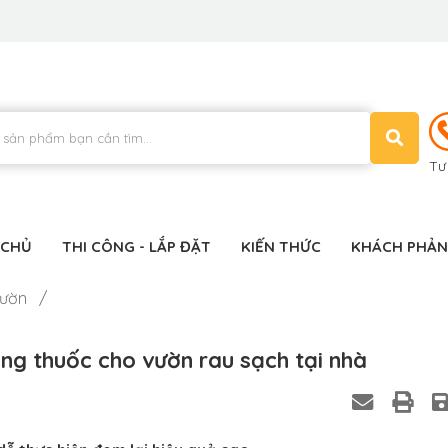
Tư
 CHỦ
THI CÔNG - LẮP ĐẶT
KIẾN THỨC
KHÁCH PHẢN
vườn /
ng thuốc cho vườn rau sạch tại nhà