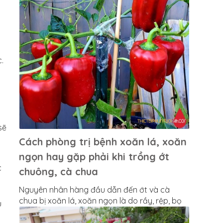
.
sẽ
Cách phòng trị bệnh xoăn lá, xoăn
ngọn hay gặp phải khi trồng ớt
c
chuông, cà chua
Nguyên nhân hàng đầu dẫn đến ớt và cà
chua bị xoăn lá, xoăn ngọn là do rầy, rệp, bọ
u
trĩ tấn công để tránh TH cây bị tái nhiễm bệnh
khi m thấy có xuất hiện rầy, rệp cần tiêu diệt