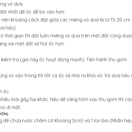
ếng vỏ dưa.
đất nhất để ốc dễ bò vào hơn.
p nên khoảng cách đặt giữa các miếng vỏ dưa là từ 15-20 cm
ưa hấu)
có thời gian thì đặt luôn miếng vỏ dưa trên mặt đất cũng được
ng với mặt đất sẽ hút ốc hơn.
a kiểm tra (giờ này ốc hoạt động mạnh). Tiến hành thu gom
.
ng vỏ vào trong thì tất cả ốc sẽ nhả ra khỏi vỏ. Vỏ dưa hấu 
t ốc.
nhiều loài gây hại khác. Nếu để sáng hôm sau thu gom thì cá
bò đi mất.
LUÔN)
ng để chứa nước chấm cỡ khoảng 5cm) và 1 lon bia (Nhãn hiệ