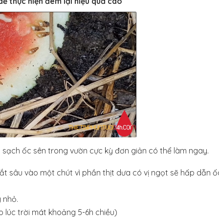
dễ thực hiện đem lại hiệu quả cao
 sạch ốc sên trong vườn cực kỳ đơn giản có thể làm ngay.
ắt sâu vào một chút vì phần thịt dưa có vị ngọt sẽ hấp dẫn ố
 nhỏ.
 lúc trời mát khoảng 5-6h chiều)