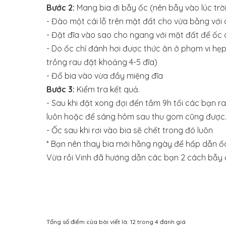
Bước 2:
Mang bia đi bẫy ốc (nên bẫy vào lúc trờ
- Đào một cái lỗ trên mặt đất cho vừa bằng với c
- Đặt đĩa vào sao cho ngang với mặt đất để ốc 
- Do ốc chỉ đánh hơi được thức ăn ở phạm vi hẹ
trồng rau đặt khoảng 4-5 đĩa)
- Đổ bia vào vừa đầy miệng đĩa
Bước 3:
Kiểm tra kết quả.
- Sau khi đặt xong đợi đến tầm 9h tối các bạn r
luôn hoặc để sáng hôm sau thu gom cũng được
- Ốc sau khi rơi vào bia sẽ chết trong đó luôn
* Bạn nên thay bia mới hằng ngày để hấp dẫn ốc h
Vừa rồi Vinh đã hướng dẫn các bạn 2 cách bẫy 
Tổng số điểm của bài viết là: 12 trong 4 đánh giá