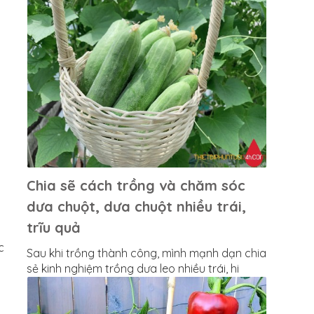
Chia sẽ cách trồng và chăm sóc
dưa chuột, dưa chuột nhiều trái,
trĩu quả
c
Sau khi trồng thành công, mình mạnh dạn chia
sẻ kinh nghiệm trồng dưa leo nhiều trái, hi
vọng các bạn cũng sẽ làm được điều "sai trái"