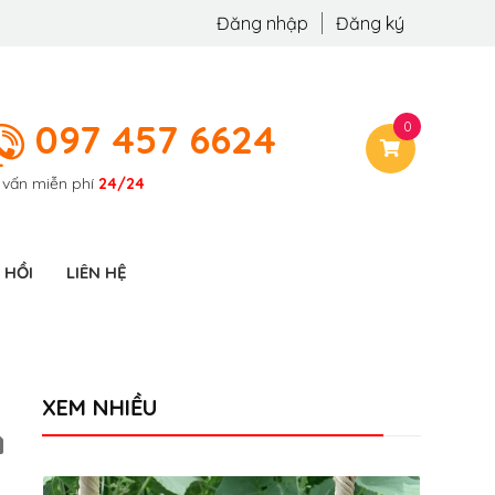
Đăng nhập
Đăng ký
097 457 6624
0
 vấn miễn phí
24/24
 HỒI
LIÊN HỆ
XEM NHIỀU