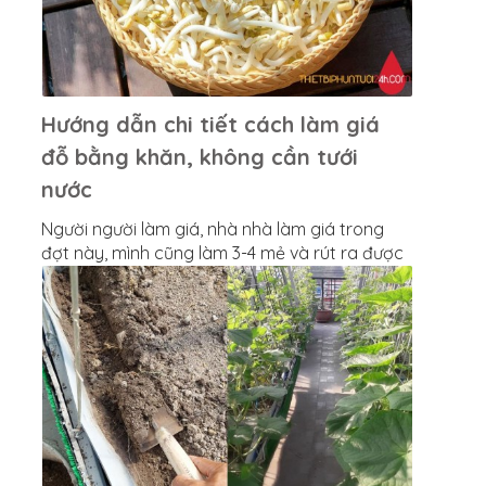
Hướng dẫn chi tiết cách làm giá
đỗ bằng khăn, không cần tưới
nước
Người người làm giá, nhà nhà làm giá trong
đợt này, mình cũng làm 3-4 mẻ và rút ra được
chút kinh nghiệm nên muốn chia sẻ tới mọi
người. Cách làm giá trắng và mập không mất
công tưới nước chỉ sau 2,5-3 ngày là thu
hoạch