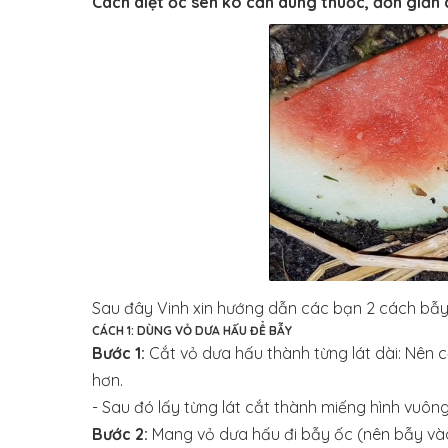
Cách diệt ốc sên ko cần dùng thuốc, đơn giản 
Sau đây Vinh xin hướng dẫn các bạn 2 cách bẫy
CÁCH 1: DÙNG VỎ DƯA HẤU ĐỂ BẪY
Bước 1:
Cắt vỏ dưa hấu thành từng lát dài: Nên c
hơn.
- Sau đó lấy từng lát cắt thành miếng hình vuông
Bước 2:
Mang vỏ dưa hấu đi bẫy ốc (nên bẫy vào