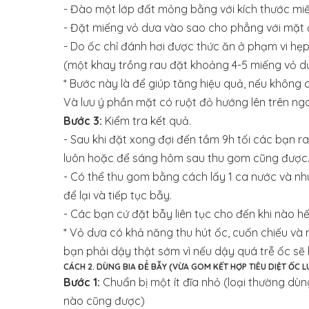
- Đào một lớp đất mỏng bằng với kích thước mi
- Đặt miếng vỏ dưa vào sao cho phẳng với mặt 
- Do ốc chỉ đánh hơi được thức ăn ở phạm vi hẹ
(một khay trồng rau đặt khoảng 4-5 miếng vỏ d
* Bước này là để giúp tăng hiệu quả, nếu không 
Và lưu ý phần mặt có ruột đỏ hướng lên trên nga
Bước 3:
Kiểm tra kết quả.
- Sau khi đặt xong đợi đến tầm 9h tối các bạn r
luôn hoặc để sáng hôm sau thu gom cũng được
- Có thể thu gom bằng cách lấy 1 ca nước và nhú
để lại và tiếp tục bẫy.
- Các bạn cứ đặt bẫy liên tục cho đến khi nào hế
* Vỏ dưa có khả năng thu hút ốc, cuốn chiếu và 
bạn phải dậy thật sớm vì nếu dậy quá trễ ốc sẽ 
CÁCH 2. DÙNG BIA ĐỂ BẪY (VỪA GOM KẾT HỢP TIÊU DIỆT ỐC 
Bước 1:
Chuẩn bị một ít đĩa nhỏ (loại thường dù
nào cũng được)