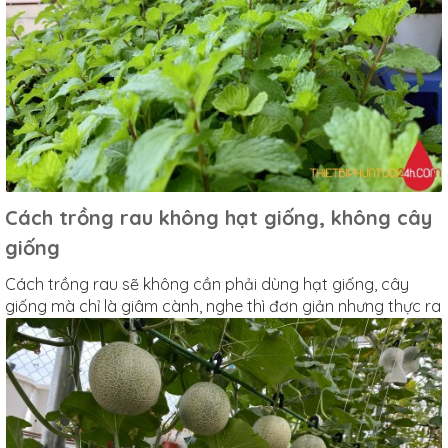
Cách trồng rau không hạt giống, không cây
giống
Cách trồng rau sẽ không cần phải dùng hạt giống, cây
giống mà chỉ là giâm cành, nghe thì đơn giản nhưng thực ra
là nó đơn giản thiệt