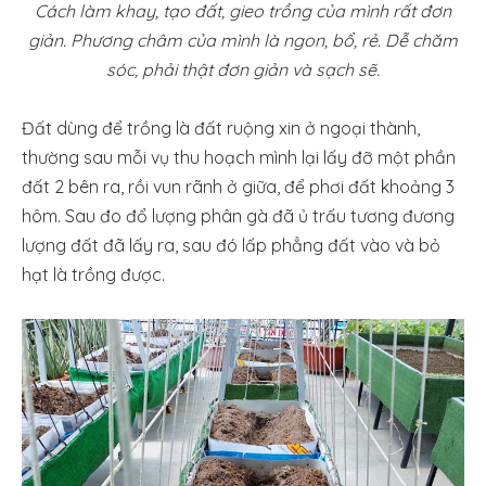
Cách làm khay, tạo đất, gieo trồng của mình rất đơn
giản. Phương châm của mình là ngon, bổ, rẻ. Dễ chăm
sóc, phải thật đơn giản và sạch sẽ.
Đất dùng để trồng là đất ruộng xin ở ngoại thành,
thường sau mỗi vụ thu hoạch mình lại lấy đỡ một phần
đất 2 bên ra, rồi vun rãnh ở giữa, để phơi đất khoảng 3
hôm. Sau đo đổ lượng phân gà đã ủ trấu tương đương
lượng đất đã lấy ra, sau đó lấp phẳng đất vào và bỏ
hạt là trồng được.