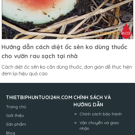
Hướng dẫn cách diệt ốc sên ko dùng thuốc
cho vườn rau sạch tại nhà
Cách diệt ốc sên ko cần dùng thuốc, đơn giản dễ thực hiện
đem lại hiệu quả cao
THIETBIPHUNTUOI24H.COM
CHÍNH SÁCH VÀ
HƯỚNG DẪN
Trang chủ
Chính sách bảo hành
Giới thiệu
Vận chuyển và giao
Sản phẩm
nhận
Blog