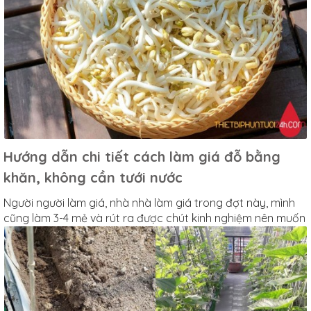
Hướng dẫn chi tiết cách làm giá đỗ bằng
khăn, không cần tưới nước
Người người làm giá, nhà nhà làm giá trong đợt này, mình
cũng làm 3-4 mẻ và rút ra được chút kinh nghiệm nên muốn
chia sẻ tới mọi người. Cách làm giá trắng và mập không
mất công tưới nước chỉ sau 2,5-3 ngày là thu hoạch