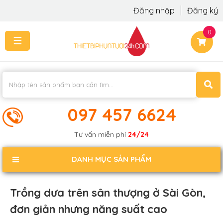
Đăng nhập
Đăng ký
0
☰
TRANG
CHỦ
THI
CÔNG
-
LẮP
097 457 6624
ĐẶT
KIẾN
Tư vấn miễn phí
24/24
THỨC
KHÁCH
DANH MỤC SẢN PHẨM
PHẢN
HỒI
Trồng dưa trên sân thượng ở Sài Gòn,
LIÊN
đơn giản nhưng năng suất cao
HỆ