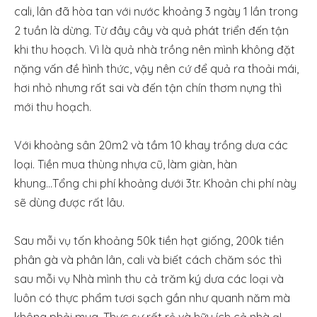
cali, lân đã hòa tan với nước khoảng 3 ngày 1 lần trong
2 tuần là dừng. Từ đây cây và quả phát triển đến tận
khi thu hoạch. Vì là quả nhà trồng nên mình không đặt
nặng vấn đề hình thức, vậy nên cứ để quả ra thoải mái,
hơi nhỏ nhưng rất sai và đến tận chín thơm nựng thì
mới thu hoạch.
Với khoảng sân 20m2 và tầm 10 khay trồng dưa các
loại. Tiền mua thùng nhựa cũ, làm giàn, hàn
khung...Tổng chi phí khoảng dưới 3tr. Khoản chi phí này
sẽ dùng được rất lâu.
Sau mỗi vụ tốn khoảng 50k tiền hạt giống, 200k tiền
phân gà và phân lân, cali và biết cách chăm sóc thì
sau mỗi vụ Nhà mình thu cả trăm ký dưa các loại và
luôn có thực phẩm tươi sạch gần như quanh năm mà