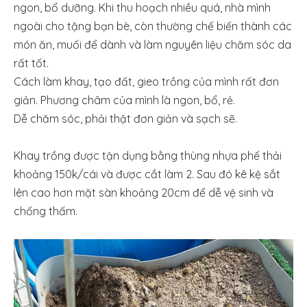
ngon, bổ dưỡng. Khi thu hoạch nhiều quá, nhà mình
ngoài cho tặng bạn bè, còn thường chế biến thành các
món ăn, muối để dành và làm nguyên liệu chăm sóc da
rất tốt.
Cách làm khay, tạo đất, gieo trồng của mình rất đơn
giản. Phương châm của mình là ngon, bổ, rẻ.
Dễ chăm sóc, phải thật đơn giản và sạch sẽ.
Khay trồng được tận dụng bằng thùng nhựa phế thải
khoảng 150k/cái và được cắt làm 2. Sau đó kê kệ sắt
lên cao hơn mặt sàn khoảng 20cm để dễ vệ sinh và
chống thấm.