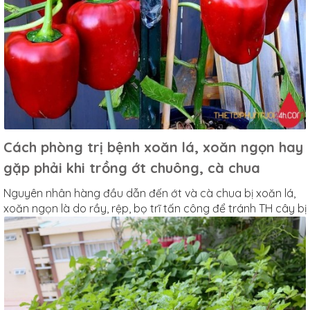
Cách phòng trị bệnh xoăn lá, xoăn ngọn hay
gặp phải khi trồng ớt chuông, cà chua
Nguyên nhân hàng đầu dẫn đến ớt và cà chua bị xoăn lá,
xoăn ngọn là do rầy, rệp, bọ trĩ tấn công để tránh TH cây bị
tái nhiễm bệnh khi m thấy có xuất hiện rầy, rệp cần tiêu diệt
ngay.