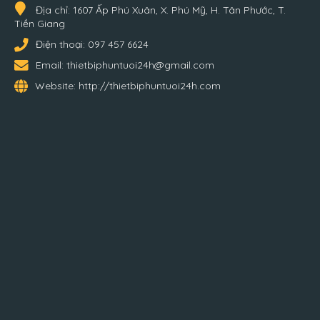
Địa chỉ:
1607 Ấp Phú Xuân, X. Phú Mỹ, H. Tân Phước, T.
Tiền Giang
Điện thoại:
097 457 6624
Email:
thietbiphuntuoi24h@gmail.com
Website:
http://thietbiphuntuoi24h.com