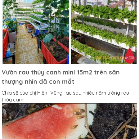
Vườn rau thủy canh mini 15m2 trên sân
thượng nhìn đã con mắt
Chia sẽ của chị Hiền- Vũng Tàu sau nhiều năm trồng rau
thủy canh