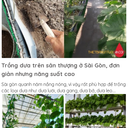
Trồng dưa trên sân thượng ở Sài Gòn, đơn
giản nhưng năng suất cao
Sài gòn quanh năm nắng nóng, vì vậy rất phù hợp để trồng
các loại dưa như: dưa lưới, dưa gang, dưa bở, dưa leo....