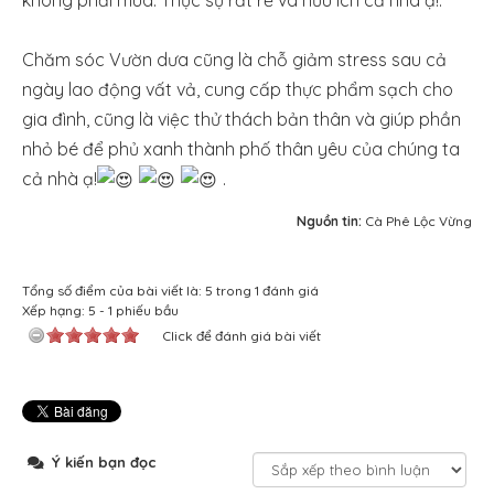
không phải mua. Thực sự rất rẻ và hữu ích cả nhà ạ!.
Chăm sóc Vườn dưa cũng là chỗ giảm stress sau cả
ngày lao động vất vả, cung cấp thực phẩm sạch cho
gia đình, cũng là việc thử thách bản thân và giúp phần
nhỏ bé để phủ xanh thành phố thân yêu của chúng ta
cả nhà ạ!
.
Nguồn tin:
Cà Phê Lộc Vừng
Tổng số điểm của bài viết là: 5 trong 1 đánh giá
Xếp hạng:
5
-
1
phiếu bầu
Click để đánh giá bài viết
Ý kiến bạn đọc