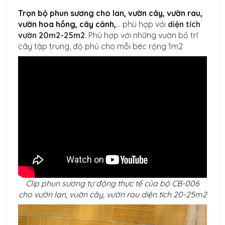
Trọn bộ phun sương cho lan, vườn cây, vườn rau,
vườn hoa hồng, cây cảnh,
... phù hợp với
diện tích
vườn 20m2-25m2
. Phù hợp với những vườn bố trí
cây tập trung, độ phủ cho mỗi béc rộng 1m2
Clip phun sương tự động thực tế của bộ CB-006
cho vườn lan, vuờn cây, vườn rau diện tích 20-25m2