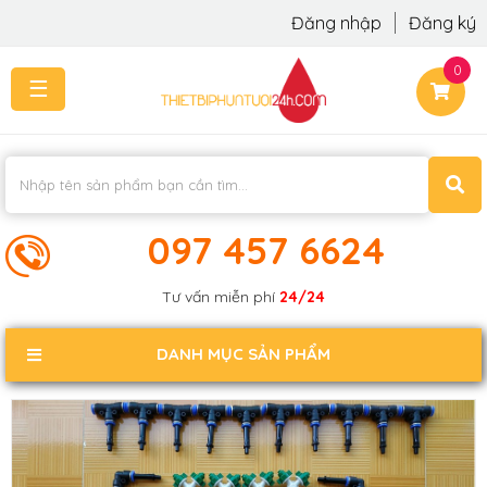
Đăng nhập
Đăng ký
0
☰
TRANG
CHỦ
THI
CÔNG
-
LẮP
097 457 6624
ĐẶT
KIẾN
Tư vấn miễn phí
24/24
THỨC
KHÁCH
DANH MỤC SẢN PHẨM
PHẢN
HỒI
LIÊN
HỆ