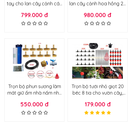
tay cho lan cây cảnh các
lan cây cảnh hoa hồng 20
loại phiên bản cải tiến ráp
béc đồng ráp sẵn điều
799.000 đ
980.000 đ
sẵn tủ điện
khiển bằng điện thoại từ xa
qua wifi cho vườn 20m2-
25m2
Trọn bộ phun sương làm
Trọn bộ tưới nhỏ giọt 20
mát giữ ẩm nhà nấm nhà
béc 8 tia cho vườn cây,
yến cây cảnh nhà cửa
vườn rau, chậu cây cảnh
550.000 đ
179.000 đ
quán ăn nhà hàng lắp trực
không cần máy bơm lắp
tiếp vòi nước
trực tiếp vòi