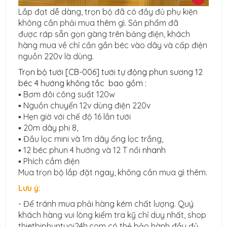
Lắp đạt dễ dàng, trọn bộ đã có đầy đủ phụ kiện
không cần phải mua thêm gì. Sản phẩm đã
được ráp sẵn gọn gàng trên bảng điện, khách
hàng mua về chỉ cần gắn béc vào dây và cấp điện
nguồn 220v là dùng.
Trọn bộ tưới [CB-006] tưới tự động phun sương 12
béc 4 hướng không tắc bao gồm :
▪️
Bơm đôi công suất 120w
▪️
Nguồn chuyển 12v dùng điện 220v
▪️
Hẹn giờ với chế độ 16 lần tưới
▪️
20m dây phi 8,
▪️
Đầu lọc mini và 1m dây ống lọc trắng,
▪️
12 béc phun 4 hướng và 12 T nố
i nhanh
▪️
Phích cắm điện
Mua trọn bộ lắp đặt ngay, không cần mua gì thêm.
Lưu ý:
- Để tránh mua phải hàng kém chất lượng. Quý
khách hàng vui lòng kiểm tra kỹ chỉ duy nhất, shop
thietbiphuntuoi24h.com có thẻ bảo hành đầy đủ