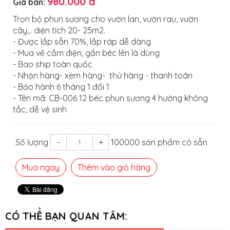
980.000 đ
Giá bán:
Trọn bộ phun sương cho vườn lan, vườn rau, vườn
cây,.. diện tích 20- 25m2.
- Được lắp sẵn 70%, lắp ráp dễ dàng
- Mua về cắm điện, gắn béc lên là dùng
- Bao ship toàn quốc
- Nhận hàng- xem hàng- thử hàng - thanh toán
- Bảo hành 6 tháng 1 đổi 1
- Tên mã: CB-006 12 béc phun sương 4 hướng không
tắc, dễ vệ sinh
Số lượng
-
+
100000 sản phẩm có sẵn
Mua ngay
Thêm vào giỏ hàng
CÓ THỂ BẠN QUAN TÂM: