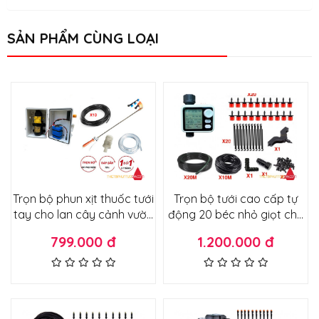
SẢN PHẨM CÙNG LOẠI
Trọn bộ phun xịt thuốc tưới
Trọn bộ tưới cao cấp tự
tay cho lan cây cảnh vườn
động 20 béc nhỏ giọt cho
rau phiên bản chạy pin
vườn cây vườn rau chậu
799.000 đ
1.200.000 đ
không dùng điện 220v ráp
cây cảnh không cần máy
tủ điện siêu gọn nhẹ
bơm lắp trực tiếp đường
nước