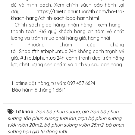
đủ và minh bạch. Xem chính sách bảo hành tại
đây:
https://thietbiphuntuoi24h.com/ho-tro-
khach-hang/chinh-sach-bao-hanh.html
- Chính sách giao hàng: nhận hàng - xem hàng -
thanh toán. Để quý khách hàng an tâm về chất
lượng và tránh mua phải hàng giả, hàng nhái
- Phương châm của chúng
tôi: Shop
#thietbiphuntuoi24h
không canh trạnh về
giá,
#thietbiphuntuoi24h
cạnh tranh dựa trên năng
lực, chất lượng sản phẩm và dịch vụ sau bán hàng.
---------------
Hotline đặt hàng, tư vấn: 097 457 6624
Bảo hành 6 tháng 1 đổi 1.
Từ khóa:
trọn bộ phun suong
,
giá trọn bộ phun
sương
,
lắp phun suong tưới lan
,
trọn bộ phun sương
tưới vườn 20m2
,
bộ phun sương vườn 25m2
,
bộ phun
sương hẹn giờ tự động tưới