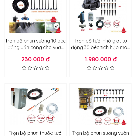
Trọn bộ phun sương 10 béc
Trọn bộ tưới nhỏ giọt tự
đồng uốn cong cho vườn
động 30 béc tích hợp máy
cây vườn rau vườn lan
bơm công suất cao bảo
230.000 đ
1.980.000 đ
không cần máy bơm lắp
hành 12 tháng
trực tiếp đường nước
Trọn bộ phun thuốc tưới
Trọn bộ phun sương vườn