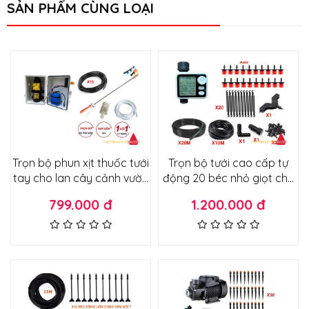
SẢN PHẨM CÙNG LOẠI
Trọn bộ phun xịt thuốc tưới
Trọn bộ tưới cao cấp tự
tay cho lan cây cảnh vườn
động 20 béc nhỏ giọt cho
rau phiên bản chạy pin
vườn cây vườn rau chậu
799.000 đ
1.200.000 đ
không dùng điện 220v ráp
cây cảnh không cần máy
tủ điện siêu gọn nhẹ
bơm lắp trực tiếp đường
nước