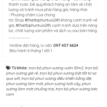
thanh toán. Để quý khách hàng an tâm về chất
lượng và tránh mua phải hàng giả, hàng nhái
- Phương châm của chúng
tôi: Shop
#thietbiphuntuoi24h
không canh trạnh về
giá,
#thietbiphuntuoi24h
cạnh tranh dựa trên năng
lực, chất lượng sản phẩm và dịch vụ sau bán hàng.
---------------
Hotline đặt hàng, tư vấn:
097 457 6624
Bảo hành 6 tháng 1 đổi 1
Từ khóa:
trọn bộ phun sương vườn 10m2
,
trọn bộ
phun sương giá rẻ
,
trọn bộ phun sương bật tắt từ xa
qua wifi
,
trọn bộ phun sương điều khiển bằng điệ
,
phun sương làm mát
,
phun sương tưới cây
,
phun
sương làm mát chuồng trại
,
trọn bộ phun sương béc
cam