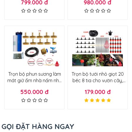
799.000 đ
980.000 đ
sẵn tủ điện
khiển bằng điện thoại từ xa
qua wifi cho vườn 20m2-
25m2
Trọn bộ phun sương làm
Trọn bộ tưới nhỏ giọt 20
mát giữ ẩm nhà nấm nhà
béc 8 tia cho vườn cây,
yến cây cảnh nhà cửa
vườn rau, chậu cây cảnh
550.000 đ
179.000 đ
quán ăn nhà hàng lắp trực
không cần máy bơm lắp
tiếp vòi nước
trực tiếp vòi
GỌI ĐẶT HÀNG NGAY