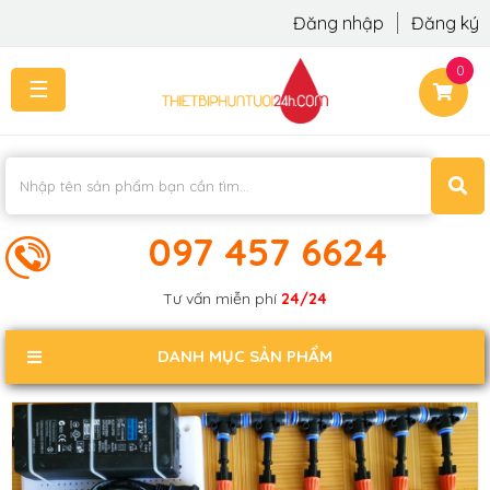
Đăng nhập
Đăng ký
0
☰
TRANG
CHỦ
THI
CÔNG
-
LẮP
097 457 6624
ĐẶT
KIẾN
Tư vấn miễn phí
24/24
THỨC
KHÁCH
DANH MỤC SẢN PHẨM
PHẢN
HỒI
LIÊN
HỆ