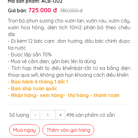
Mã sản phẩm:
ACB-002
725.000 đ
Giá bán:
780.000 đ
Trọn bộ phun sương cho vườn lan, vườn rau, vườn cây,
vườn hoa hồng.. diện tích 10m2 phân bố theo chiều
dài
- Đi kèm 12 béc cam đơn hướng, đầu béc chỉnh được
tia nước
- Được lắp sẵn 70%
- Mua về cắm điện, gắn béc lên là dùng
- Tích hợp thiết bị điểu khiểnbật-tắt từ xa bằng điện
thoại qua wifi, không giới hạn khoảng cách điều khiển
- Bảo hành 6 tháng 1 đổi 1
- Bao ship toàn quốc
- Nhận hàng- xem hàng- thử hàng - thanh toán
Số lượng
-
+
496 sản phẩm có sẵn
Mua ngay
Thêm vào giỏ hàng