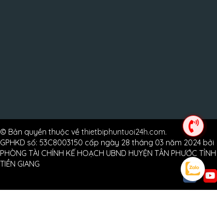
© Bản quyền thuộc về
thietbiphuntuoi24h.com
.
GPHKD số: 53C8003150 cấp ngày 28 tháng 03 năm 2024 bởi
PHÒNG TÀI CHÍNH KẾ HOẠCH UBND HUYỆN TÂN PHƯỚC TỈNH
TIỀN GIANG