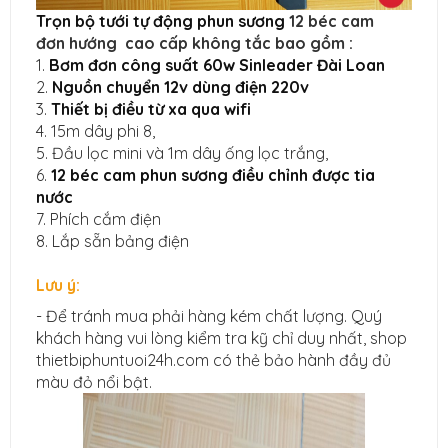
Trọn bộ tưới tự động phun sương
12 béc cam
đơn hướng cao cấp không tắc bao gồm :
1.
Bơm đơn công suất 60w Sinleader Đài Loan
2.
Nguồn chuyển 12v dùng điện 220v
3.
Thiết bị điều từ xa qua wifi
4. 15m dây phi 8,
5. Đầu lọc mini và 1m dây ống lọc trắng,
6.
12 béc cam phun sương điều chỉnh được tia
nước
7. Phích cắm điện
8. Lắp sẵn bảng điện
Lưu ý:
- Để tránh mua phải hàng kém chất lượng. Quý
khách hàng vui lòng kiểm tra kỹ chỉ duy nhất, shop
thietbiphuntuoi24h.com có thẻ bảo hành đầy đủ
màu đỏ nổi bật.