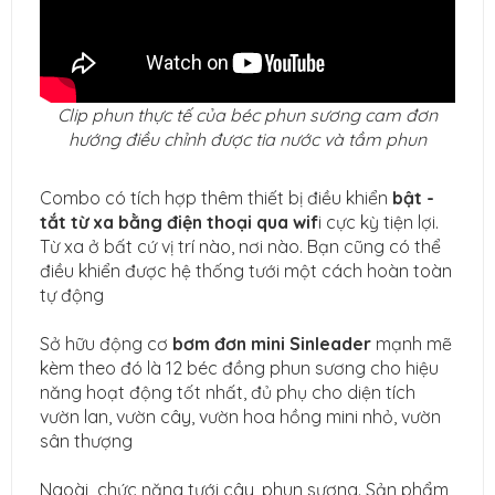
Clip phun thực tế của béc phun sương cam đơn
hướng điều chỉnh được tia nước và tầm phun
Combo có tích hợp thêm thiết bị điều khiển
bật -
tắt từ xa bằng điện thoại qua wif
i cực kỳ tiện lợi.
Từ xa ở bất cứ vị trí nào, nơi nào. Bạn cũng có thể
điều khiển được hệ thống tưới một cách hoàn toàn
tự động
Sở hữu động cơ
bơm đơn mini Sinleader
mạnh mẽ
kèm theo đó là 12 béc đồng phun sương cho hiệu
năng hoạt động tốt nhất, đủ phụ cho diện tích
vườn lan, vườn cây, vườn hoa hồng mini nhỏ, vườn
sân thượng
Ngoài chức năng tưới cây, phun sương. Sản phẩm