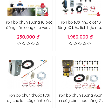
Trọn bộ phun sương 10 béc
Trọn bộ tưới nhỏ giọt tự
đồng uốn cong cho vườn
động 30 béc tích hợp máy
cây vườn rau vườn lan
bơm công suất cao bảo
230.000 đ
1.980.000 đ
không cần máy bơm lắp
hành 12 tháng
trực tiếp đường nước
Trọn bộ phun thuốc tưới
Trọn bộ phun sương vườn
tay cho lan cây cảnh các
lan cây cảnh hoa hồng 20
loại phiên bản cải tiến ráp
béc đồng ráp sẵn điều