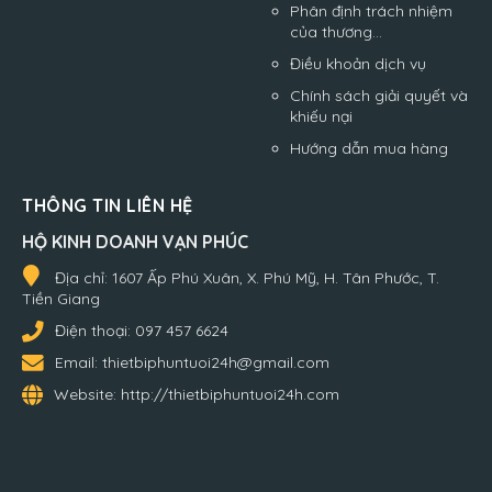
Phân định trách nhiệm
của thương...
Điều khoản dịch vụ
Chính sách giải quyết và
khiếu nại
Hướng dẫn mua hàng
THÔNG TIN LIÊN HỆ
HỘ KINH DOANH VẠN PHÚC
Địa chỉ:
1607 Ấp Phú Xuân, X. Phú Mỹ, H. Tân Phước, T.
Tiền Giang
Điện thoại:
097 457 6624
Email:
thietbiphuntuoi24h@gmail.com
Website:
http://thietbiphuntuoi24h.com