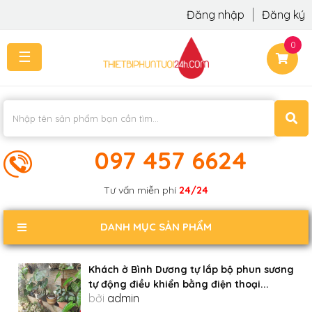
Đăng nhập
Đăng ký
0
☰
TRANG
CHỦ
THI
CÔNG
-
LẮP
097 457 6624
ĐẶT
KIẾN
Tư vấn miễn phí
24/24
THỨC
KHÁCH
DANH MỤC SẢN PHẨM
PHẢN
HỒI
Khách ở Bình Dương tự lắp bộ phun sương
LIÊN
tự động điều khiển bằng điện thoại...
HỆ
bởi
admin