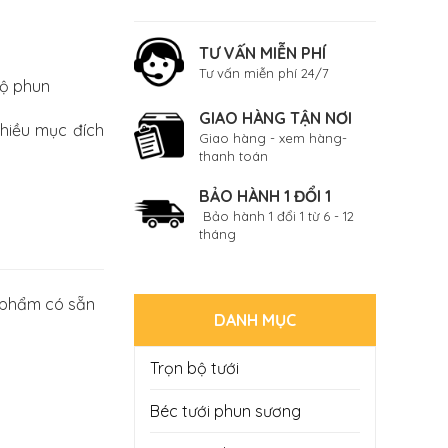
TƯ VẤN MIỄN PHÍ
Tư vấn miễn phí 24/7
độ phun
GIAO HÀNG TẬN NƠI
nhiều mục đích
Giao hàng - xem hàng-
thanh toán
BẢO HÀNH 1 ĐỔI 1
Bảo hành 1 đổi 1 từ 6 - 12
tháng
 phẩm có sẵn
DANH MỤC
Trọn bộ tưới
Béc tưới phun sương