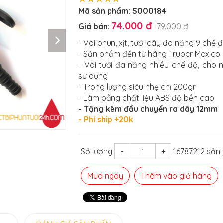
Mã sản phẩm:
S000184
74.000 đ
Giá bán:
79.000 đ
- Vòi phun, xịt, tưới cây đa năng 9 chế 
- Sản phẩm đến từ hãng Truper Mexico
- Vòi tưới đa năng nhiều chế độ, cho 
sử dụng
- Trong lượng siêu nhẹ chỉ 200gr
- Làm bằng chất liệu ABS độ bền cao
- Tặng kèm đầu chuyển ra dây 12mm
- Phí ship +20k
Số lượng
-
+
16787212 sản
Mua ngay
Thêm vào giỏ hàng