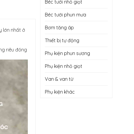
Béc tưới nhỏ giọt
Béc tưới phun mưa
Bơm tăng áp
 lớn nhất ở
Thiết bị tự động
ong riêu đóng
Phụ kiện phun sương
Phụ kiện nhỏ giọt
Van & van từ
Phụ kiện khác