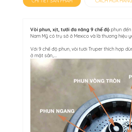
CHI TIẾT SẢN PHẨM
CÁCH MUA HÀN
Vòi phun, xịt, tưới đa năng 9 chế độ
phun đến 
Nam Mỹ có trụ sở ở Mexico và là thương hiệu yê
Với 9 chế độ phun, vòi tưới Truper thích hợp d
ở mặt sân,....