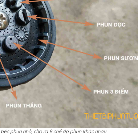
 béc phun nhỏ, cho ra 9 chế độ phun khác nhau