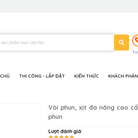
Tư
 CHỦ
THI CÔNG - LẮP ĐẶT
KIẾN THỨC
KHÁCH PHẢN
Vòi phun, xịt đa năng cao c
phun
Lượt đánh giá: