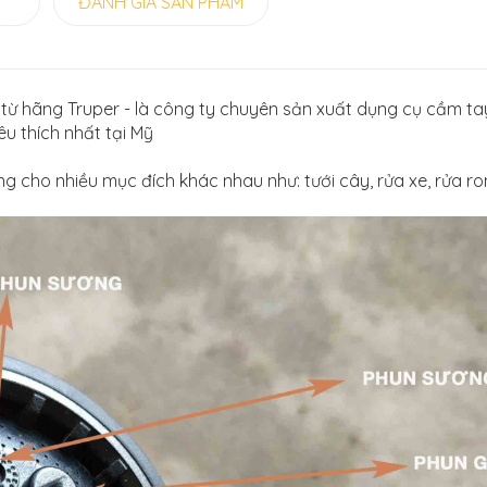
G
ĐÁNH GIÁ SẢN PHẨM
từ hãng Truper - là công ty chuyên sản xuất dụng cụ cầm tay
u thích nhất tại Mỹ
ùng cho nhiều mục đích khác nhau như: tưới cây, rửa xe, rửa r