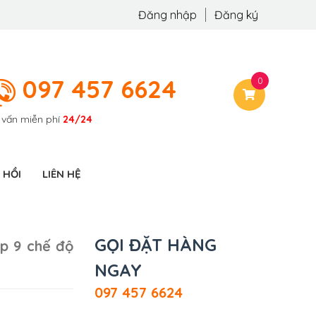
Đăng nhập
Đăng ký
097 457 6624
0
 vấn miễn phí
24/24
 HỒI
LIÊN HỆ
GỌI ĐẶT HÀNG
ấp 9 chế độ
NGAY
097 457 6624