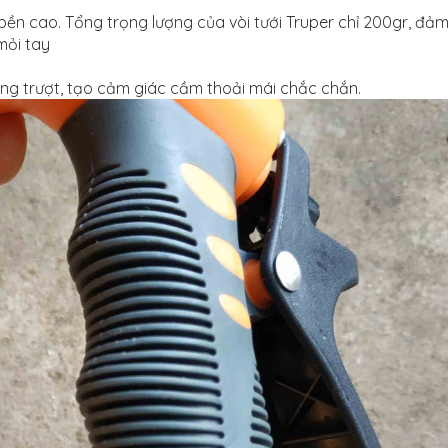
bền cao. Tổng trọng lượng của vòi tưới Truper chỉ 200gr, đả
mỏi tay
ống trượt, tạo cảm giác cầm thoải mái chắc chắn.