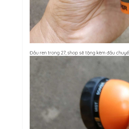
Đầu ren trong 27, shop sẽ tặng kèm đầu chuy