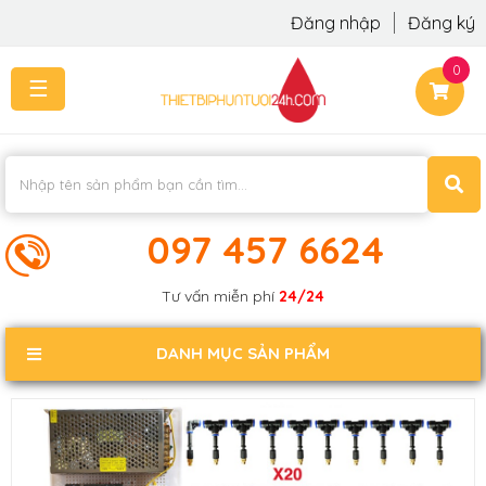
Đăng nhập
Đăng ký
0
☰
TRANG
CHỦ
THI
CÔNG
-
LẮP
097 457 6624
ĐẶT
KIẾN
Tư vấn miễn phí
24/24
THỨC
KHÁCH
DANH MỤC SẢN PHẨM
PHẢN
HỒI
LIÊN
HỆ