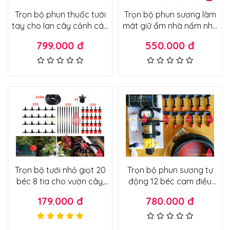
Trọn bộ phun thuốc tưới
Trọn bộ phun sương làm
tay cho lan cây cảnh các
mát giữ ẩm nhà nấm nhà
loại phiên bản cải tiến ráp
yến cây cảnh nhà cửa
799.000 đ
550.000 đ
sẵn tủ điện
quán ăn nhà hàng lắp trực
tiếp vòi nước
Trọn bộ tưới nhỏ giọt 20
Trọn bộ phun sương tự
béc 8 tia cho vườn cây,
động 12 béc cam điều
vườn rau, chậu cây cảnh
khiển bật tắt bằng điện
179.000 đ
780.000 đ
không cần máy bơm lắp
thoại từ xa qua wifi ráp sẵn
trực tiếp vòi
tưới lan, tưới cây cảnh