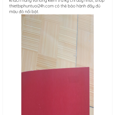
khách hàng vui lòng kiểm tra kỹ chỉ duy nhất, shop
thietbiphuntuoi24h.com có thẻ bảo hành đầy đủ
màu đỏ nổi bật.