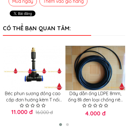
Mua ngay
Thêm vào giỏ hàng
CÓ THỂ BẠN QUAN TÂM:
Béc phun sương đồng cao
Dây dẫn ống LDPE 8mm,
cấp đơn hướng kèm T nối
ống 8li đen loại chống riêu
nhanh 8mm
chống nắng loại tốt
11.000 đ
16.000 đ
4.000 đ