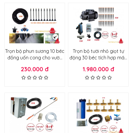
Trọn bộ phun sương 10 béc
Trọn bộ tưới nhỏ giọt tự
đồng uốn cong cho vườn
động 30 béc tích hợp máy
cây vườn rau vườn lan
bơm công suất cao bảo
230.000 đ
1.980.000 đ
không cần máy bơm lắp
hành 12 tháng
trực tiếp đường nước