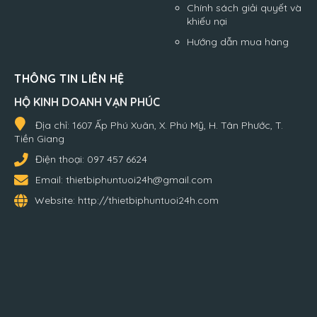
Chính sách giải quyết và
khiếu nại
Hướng dẫn mua hàng
THÔNG TIN LIÊN HỆ
HỘ KINH DOANH VẠN PHÚC
Địa chỉ:
1607 Ấp Phú Xuân, X. Phú Mỹ, H. Tân Phước, T.
Tiền Giang
Điện thoại:
097 457 6624
Email:
thietbiphuntuoi24h@gmail.com
Website:
http://thietbiphuntuoi24h.com