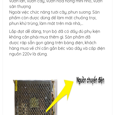
vườn lan, vườn cây, vườn hoa hồng mini nhỏ, vườn
sân thượng
Ngoài việc chức năng tưới cây, phun sương. Sản
phẩm còn được dùng để làm mát chuồng trại,
phun khử trùng, làm mát trên mái nhà,...
Lắp đạt dễ dàng, trọn bộ đã có đầy đủ phụ kiện
không cần phải mua thêm gì. Sản phẩm đã
được ráp sẵn gọn gàng trên bảng điện, khách
hàng mua về chỉ cần gắn béc vào dây và cấp điện
nguồn 220v là dùng.