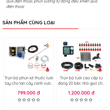
qua điện thoại
,
phun sương tự động điều khiển qua
điện thoại
SẢN PHẨM CÙNG LOẠI
Trọn bộ phun xịt thuốc tưới
Trọn bộ tưới cao cấp tự
tay cho lan cây cảnh vườn
động 20 béc nhỏ giọt cho
rau phiên bản chạy pin
vườn cây vườn rau chậu
799.000 đ
1.200.000 đ
không dùng điện 220v ráp
cây cảnh không cần máy
tủ điện siêu gọn nhẹ
bơm lắp trực tiếp đường
nước