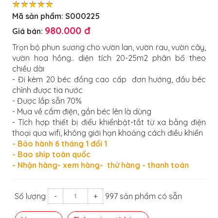
Mã sản phẩm:
S000225
980.000 đ
Giá bán:
Trọn bộ phun sương cho vườn lan, vườn rau, vườn cây,
vườn hoa hồng.. diện tích 20-25m2 phân bố theo
chiều dài
- Đi kèm 20 béc đồng cao cấp đơn hướng, đầu béc
chỉnh được tia nước
- Được lắp sẵn 70%
- Mua về cắm điện, gắn béc lên là dùng
- Tích hợp thiết bị điểu khiểnbật-tắt từ xa bằng điện
thoại qua wifi, không giới hạn khoảng cách điều khiển
-
Bảo hành 6 tháng 1 đổi 1
- Bao ship toàn quốc
- Nhận hàng- xem hàng- thử hàng - thanh toán
Số lượng
-
+
997 sản phẩm có sẵn