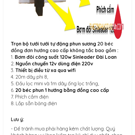
Trọn bộ tưới tưới tự động phun sương
20 béc
đồng đơn hướng cao cấp không tắc bao gồm :
1.
Bơm đôi công suất 120w Sinleader Đài Loan
2.
Nguồn chuyển 12v dùng điện 220v
3.
Thiết bị điều từ xa qua wifi
4. 20m dây phi 8,
5. Đầu lọc mini và 1m dây ống lọc trắng,
6.
20 béc phun 1 hướng bằng đồng cao cấp
7. Phích cắm điện
8. Lắp sẵn bảng điện
Lưu ý:
- Để tránh mua phải hàng kém chất lượng. Quý