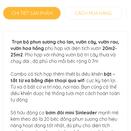
CHI TIẾT SẢN PHẨM
CÁCH MUA HÀNG
Trọn bộ phun sương cho lan, vườn cây, vườn rau,
vườn hoa hồng
phù hợp với diện tích vườn
20m2-
25m2
. Phù hợp với những vườn bố trí cây thưa và
chạy dài , độ phủ cho mỗi béc rộng 0.7m
Combo có tích hợp thêm thiết bị điều khiển
bật -
tắt từ xa bằng điện thoại qua wif
i cực kỳ tiện lợi.
Từ xa ở bất cứ vị trí nào, nơi nào. Bạn cũng có thể
điều khiển được hệ thống tưới một cách hoàn toàn
tự động
Sở hữu động cơ
bơm đôi mini Sinleader
mạnh mẽ
kèm theo đó là 20 béc đồng phun sương cho hiệu
năng hoạt động tốt nhất, đủ phụ cho diện tích