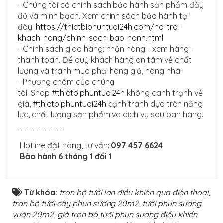
- Chúng tôi có chính sách bảo hành sản phẩm đầy
đủ và minh bạch. Xem chính sách bảo hành tại
đây:
https://thietbiphuntuoi24h.com/ho-tro-
khach-hang/chinh-sach-bao-hanh.html
- Chính sách giao hàng: nhận hàng - xem hàng -
thanh toán. Để quý khách hàng an tâm về chất
lượng và tránh mua phải hàng giả, hàng nhái
- Phương châm của chúng
tôi: Shop
#thietbiphuntuoi24h
không canh trạnh về
giá,
#thietbiphuntuoi24h
cạnh tranh dựa trên năng
lực, chất lượng sản phẩm và dịch vụ sau bán hàng.
---------------
Hotline đặt hàng, tư vấn:
097 457 6624
Bảo hành 6 tháng 1 đổi 1
Từ khóa:
trọn bộ tưới lan điều khiển qua điện thoại
,
trọn bộ tưới cây phun sương 20m2
,
tưới phun sương
vườn 20m2
,
giá trọn bộ tưới phun sương điều khiển